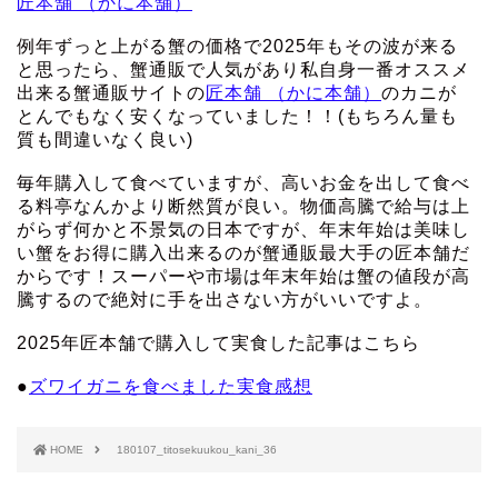
匠本舗 （かに本舗）
例年ずっと上がる蟹の価格で2025年もその波が来る
と思ったら、蟹通販で人気があり私自身一番オススメ
出来る蟹通販サイトの
匠本舗 （かに本舗）
のカニが
とんでもなく安くなっていました！！(もちろん量も
質も間違いなく良い)
毎年購入して食べていますが、高いお金を出して食べ
る料亭なんかより断然質が良い。物価高騰で給与は上
がらず何かと不景気の日本ですが、年末年始は美味し
い蟹をお得に購入出来るのが蟹通販最大手の匠本舗だ
からです！スーパーや市場は年末年始は蟹の値段が高
騰するので絶対に手を出さない方がいいですよ。
2025年匠本舗で購入して実食した記事はこちら
●
ズワイガニを食べました実食感想
HOME
180107_titosekuukou_kani_36