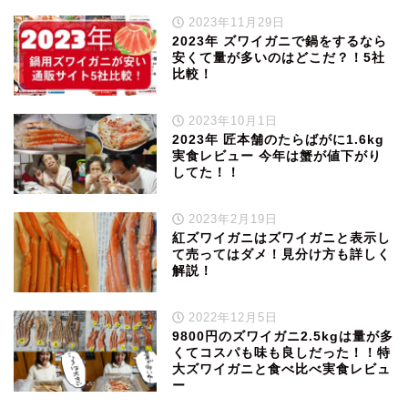
2023年11月29日
2023年 ズワイガニで鍋をするなら
安くて量が多いのはどこだ？！5社
比較！
2023年10月1日
2023年 匠本舗のたらばがに1.6kg
実食レビュー 今年は蟹が値下がり
してた！！
2023年2月19日
紅ズワイガニはズワイガニと表示し
て売ってはダメ！見分け方も詳しく
解説！
2022年12月5日
9800円のズワイガニ2.5kgは量が多
くてコスパも味も良しだった！！特
大ズワイガニと食べ比べ実食レビュ
ー