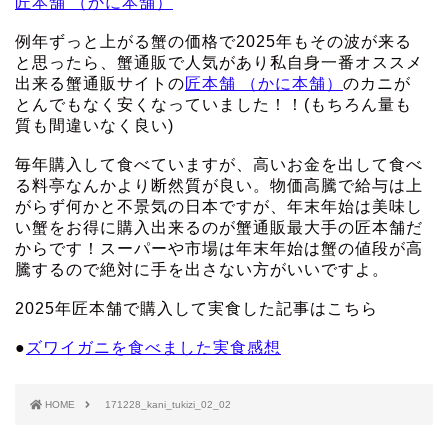
匠本舗 （かに本舗）
例年ずっと上がる蟹の価格で2025年もその波が来る
と思ったら、蟹通販で人気があり私自身一番オススメ
出来る蟹通販サイトの
匠本舗 （かに本舗）
のカニが
とんでもなく安くなっていました！！(もちろん量も
質も間違いなく良い)
毎年購入して食べていますが、高いお金を出して食べ
る料亭なんかより断然質が良い。物価高騰で給与は上
がらず何かと不景気の日本ですが、年末年始は美味し
い蟹をお得に購入出来るのが蟹通販最大手の匠本舗だ
からです！スーパーや市場は年末年始は蟹の値段が高
騰するので絶対に手を出さない方がいいですよ。
2025年匠本舗で購入して実食した記事はこちら
●
ズワイガニを食べました実食感想
HOME
171228_kani_tukizi_02_02