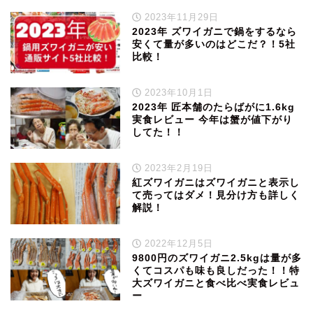
2023年11月29日
2023年 ズワイガニで鍋をするなら
安くて量が多いのはどこだ？！5社
比較！
2023年10月1日
2023年 匠本舗のたらばがに1.6kg
実食レビュー 今年は蟹が値下がり
してた！！
2023年2月19日
紅ズワイガニはズワイガニと表示し
て売ってはダメ！見分け方も詳しく
解説！
2022年12月5日
9800円のズワイガニ2.5kgは量が多
くてコスパも味も良しだった！！特
大ズワイガニと食べ比べ実食レビュ
ー