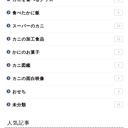
食べたかに飯
5
スーパーのカニ
10
カニの加工食品
12
かにのお菓子
3
カニ図鑑
5
カニの面白映像
4
おせち
3
未分類
14
人気記事