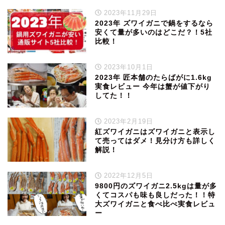
2023年11月29日
2023年 ズワイガニで鍋をするなら
安くて量が多いのはどこだ？！5社
比較！
2023年10月1日
2023年 匠本舗のたらばがに1.6kg
実食レビュー 今年は蟹が値下がり
してた！！
2023年2月19日
紅ズワイガニはズワイガニと表示し
て売ってはダメ！見分け方も詳しく
解説！
2022年12月5日
9800円のズワイガニ2.5kgは量が多
くてコスパも味も良しだった！！特
大ズワイガニと食べ比べ実食レビュ
ー