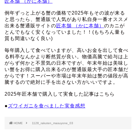
匠本舗 （かに本舗）
例年ずっと上がる蟹の価格で2025年もその波が来る
と思ったら、蟹通販で人気があり私自身一番オススメ
出来る蟹通販サイトの
匠本舗 （かに本舗）
のカニが
とんでもなく安くなっていました！！(もちろん量も
質も間違いなく良い)
毎年購入して食べていますが、高いお金を出して食べ
る料亭なんかより断然質が良い。物価高騰で給与は上
がらず何かと不景気の日本ですが、年末年始は美味し
い蟹をお得に購入出来るのが蟹通販最大手の匠本舗だ
からです！スーパーや市場は年末年始は蟹の値段が高
騰するので絶対に手を出さない方がいいですよ。
2025年匠本舗で購入して実食した記事はこちら
●
ズワイガニを食べました実食感想
HOME
1128_rakuten_masuyone_03