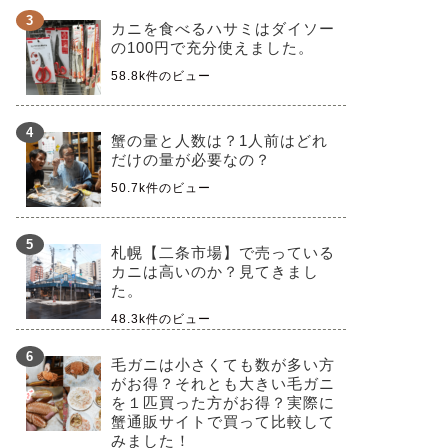
カニを食べるハサミはダイソー
の100円で充分使えました。
58.8k件のビュー
蟹の量と人数は？1人前はどれ
だけの量が必要なの？
50.7k件のビュー
札幌【二条市場】で売っている
カニは高いのか？見てきまし
た。
48.3k件のビュー
毛ガニは小さくても数が多い方
がお得？それとも大きい毛ガニ
を１匹買った方がお得？実際に
蟹通販サイトで買って比較して
みました！