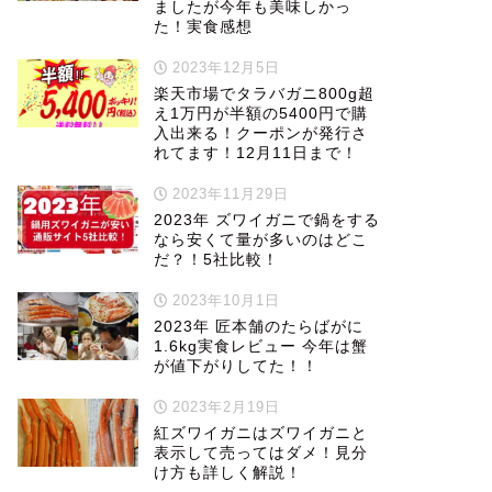
ましたが今年も美味しかっ
た！実食感想
2023年12月5日
楽天市場でタラバガニ800g超
え1万円が半額の5400円で購
入出来る！クーポンが発行さ
れてます！12月11日まで！
2023年11月29日
2023年 ズワイガニで鍋をする
なら安くて量が多いのはどこ
だ？！5社比較！
2023年10月1日
2023年 匠本舗のたらばがに
1.6kg実食レビュー 今年は蟹
が値下がりしてた！！
2023年2月19日
紅ズワイガニはズワイガニと
表示して売ってはダメ！見分
け方も詳しく解説！