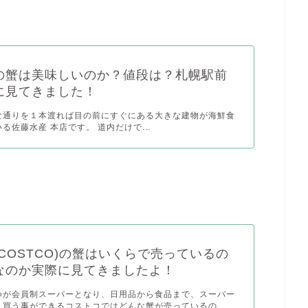
の蟹は美味しいのか？値段は？札幌駅前
に見てきました！
な通りを１本渡れば目の前にすぐにある大きな建物が海鮮食
る佐藤水産 本店です。 道内だけで...
COSTCO)の蟹はいくらで売っているの
なのか実際に見てきましたよ！
つが会員制スーパーとなり、日用品から食品まで、スーパー
買う事ができるコストコではどんな蟹が売っているの...