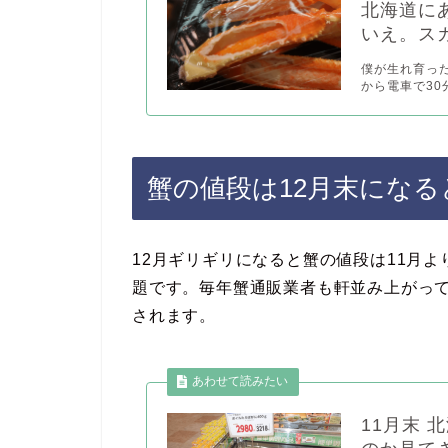
北海道に
いえ。ス
僕が生れ育っ
から電車で30
蟹の値段は12月末にな
12月ギリギリになると蟹の値段は11月
題です。毎年蟹通販業者も軒並み上がっ
されます。
11月末