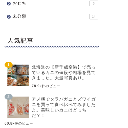
おせち
3
未分類
14
人気記事
北海道の【新千歳空港】で売っ
ているカニの値段や相場を見て
きました。大量写真あり。
78.9k件のビュー
アメ横でタラバガニとズワイガ
ニを買って食べ比べてみました
よ。美味しいカニはどっち
だ？！
60.8k件のビュー