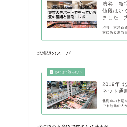
渋谷、新
値段はい
ました！
渋谷 東急百貨
前にある東急百
北海道のスーパー
2019年
ネット通
北海道の市場
でる地元の人が
北海道の水産物で有名な佐藤水産