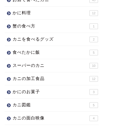
かに料理
12
蟹の食べ方
1
カニを食べるグッズ
2
食べたかに飯
5
スーパーのカニ
10
カニの加工食品
12
かにのお菓子
3
カニ図鑑
5
カニの面白映像
4