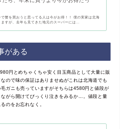
きたら、年末に買うより今がお得だっ
ーで蟹を買おうと思ってる人は今がお得！！ 僕の実家は北海
ますが、去年も見てきた地元のスーパーには...
事がある
が1980円とめちゃくちゃ安く目玉商品として大量に販
アなので味の保証はありませぬがこれは北海道でも
毛ガニも売っていますがそちらは4580円と値段が
きながら開けてびっくり泣きをみるか…。値段と量
見るのをお忘れなく。