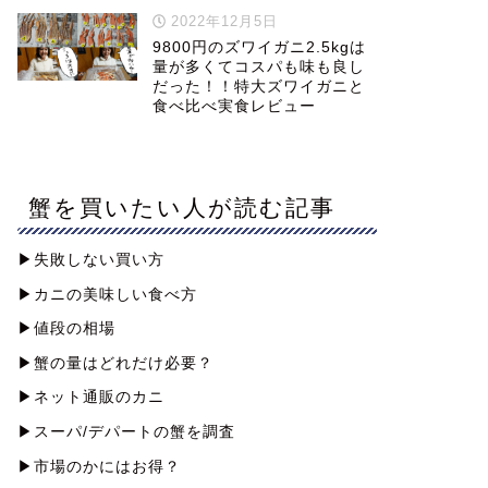
2022年12月5日
9800円のズワイガニ2.5kgは
量が多くてコスパも味も良し
だった！！特大ズワイガニと
食べ比べ実食レビュー
蟹を買いたい人が読む記事
▶︎失敗しない買い方
▶︎カニの美味しい食べ方
▶︎値段の相場
▶︎蟹の量はどれだけ必要？
▶︎ネット通販のカニ
▶︎スーパ/デパートの蟹を調査
▶︎市場のかにはお得？