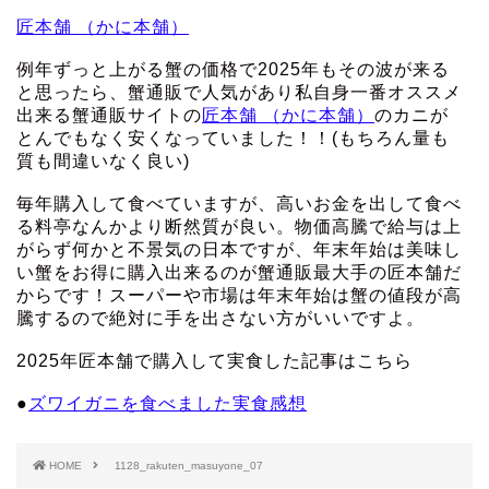
匠本舗 （かに本舗）
例年ずっと上がる蟹の価格で2025年もその波が来る
と思ったら、蟹通販で人気があり私自身一番オススメ
出来る蟹通販サイトの
匠本舗 （かに本舗）
のカニが
とんでもなく安くなっていました！！(もちろん量も
質も間違いなく良い)
毎年購入して食べていますが、高いお金を出して食べ
る料亭なんかより断然質が良い。物価高騰で給与は上
がらず何かと不景気の日本ですが、年末年始は美味し
い蟹をお得に購入出来るのが蟹通販最大手の匠本舗だ
からです！スーパーや市場は年末年始は蟹の値段が高
騰するので絶対に手を出さない方がいいですよ。
2025年匠本舗で購入して実食した記事はこちら
●
ズワイガニを食べました実食感想
HOME
1128_rakuten_masuyone_07