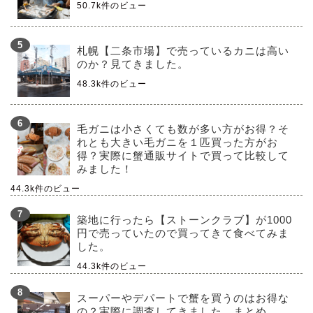
50.7k件のビュー
札幌【二条市場】で売っているカニは高い
のか？見てきました。
48.3k件のビュー
毛ガニは小さくても数が多い方がお得？そ
れとも大きい毛ガニを１匹買った方がお
得？実際に蟹通販サイトで買って比較して
みました！
44.3k件のビュー
築地に行ったら【ストーンクラブ】が1000
円で売っていたので買ってきて食べてみま
した。
44.3k件のビュー
スーパーやデパートで蟹を買うのはお得な
の？実際に調査してきました。まとめ