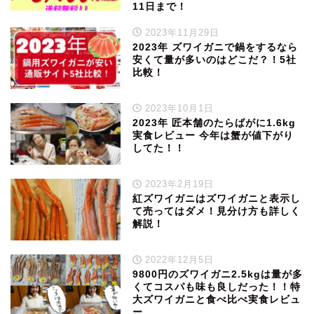
11日まで！
2023年11月29日
2023年 ズワイガニで鍋をするなら
安くて量が多いのはどこだ？！5社
比較！
2023年10月1日
2023年 匠本舗のたらばがに1.6kg
実食レビュー 今年は蟹が値下がり
してた！！
2023年2月19日
紅ズワイガニはズワイガニと表示し
て売ってはダメ！見分け方も詳しく
解説！
2022年12月5日
9800円のズワイガニ2.5kgは量が多
くてコスパも味も良しだった！！特
大ズワイガニと食べ比べ実食レビュ
ー