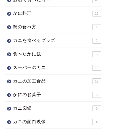
かに料理
12
蟹の食べ方
1
カニを食べるグッズ
2
食べたかに飯
5
スーパーのカニ
10
カニの加工食品
12
かにのお菓子
3
カニ図鑑
5
カニの面白映像
4