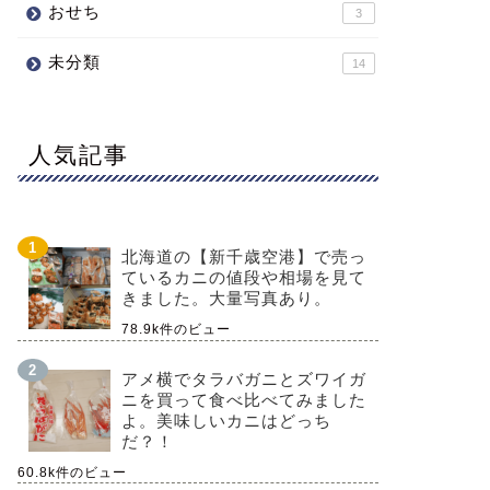
おせち
3
未分類
14
人気記事
北海道の【新千歳空港】で売っ
ているカニの値段や相場を見て
きました。大量写真あり。
78.9k件のビュー
アメ横でタラバガニとズワイガ
ニを買って食べ比べてみました
よ。美味しいカニはどっち
だ？！
60.8k件のビュー