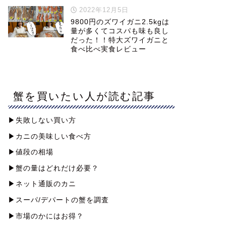
2022年12月5日
9800円のズワイガニ2.5kgは
量が多くてコスパも味も良し
だった！！特大ズワイガニと
食べ比べ実食レビュー
蟹を買いたい人が読む記事
▶︎失敗しない買い方
▶︎カニの美味しい食べ方
▶︎値段の相場
▶︎蟹の量はどれだけ必要？
▶︎ネット通販のカニ
▶︎スーパ/デパートの蟹を調査
▶︎市場のかにはお得？