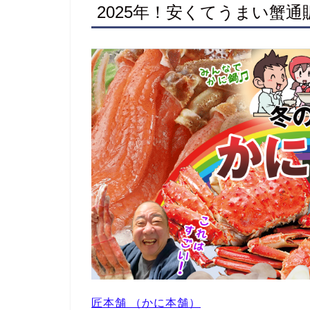
2025年！安くてうまい蟹
匠本舗 （かに本舗）