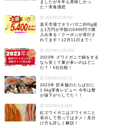
ましたが今年も美味しかっ
た！実食感想
2023年12月5日
楽天市場でタラバガニ800g超
え1万円が半額の5400円で購
入出来る！クーポンが発行さ
れてます！12月11日まで！
2023年11月29日
2023年 ズワイガニで鍋をする
なら安くて量が多いのはどこ
だ？！5社比較！
2023年10月1日
2023年 匠本舗のたらばがに
1.6kg実食レビュー 今年は蟹
が値下がりしてた！！
2023年2月19日
紅ズワイガニはズワイガニと
表示して売ってはダメ！見分
け方も詳しく解説！