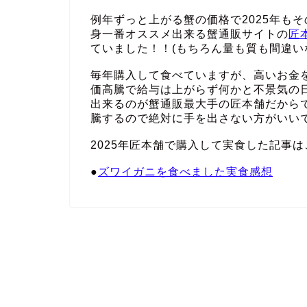
例年ずっと上がる蟹の価格で2025年も
身一番オススメ出来る蟹通販サイトの
匠
ていました！！(もちろん量も質も間違い
毎年購入して食べていますが、高いお金
価高騰で給与は上がらず何かと不景気の
出来るのが蟹通販最大手の匠本舗だから
騰するので絶対に手を出さない方がいい
2025年匠本舗で購入して実食した記事は
●
ズワイガニを食べました実食感想