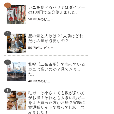
カニを食べるハサミはダイソー
の100円で充分使えました。
58.8k件のビュー
蟹の量と人数は？1人前はどれ
だけの量が必要なの？
50.7k件のビュー
札幌【二条市場】で売っている
カニは高いのか？見てきまし
た。
48.3k件のビュー
毛ガニは小さくても数が多い方
がお得？それとも大きい毛ガニ
を１匹買った方がお得？実際に
蟹通販サイトで買って比較して
みました！