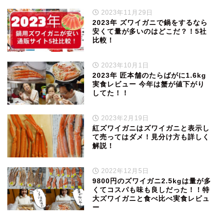
2023年11月29日
2023年 ズワイガニで鍋をするなら
安くて量が多いのはどこだ？！5社
比較！
2023年10月1日
2023年 匠本舗のたらばがに1.6kg
実食レビュー 今年は蟹が値下がり
してた！！
2023年2月19日
紅ズワイガニはズワイガニと表示し
て売ってはダメ！見分け方も詳しく
解説！
2022年12月5日
9800円のズワイガニ2.5kgは量が多
くてコスパも味も良しだった！！特
大ズワイガニと食べ比べ実食レビュ
ー