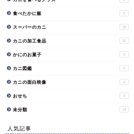
食べたかに飯
5
スーパーのカニ
10
カニの加工食品
12
かにのお菓子
3
カニ図鑑
5
カニの面白映像
4
おせち
3
未分類
14
人気記事