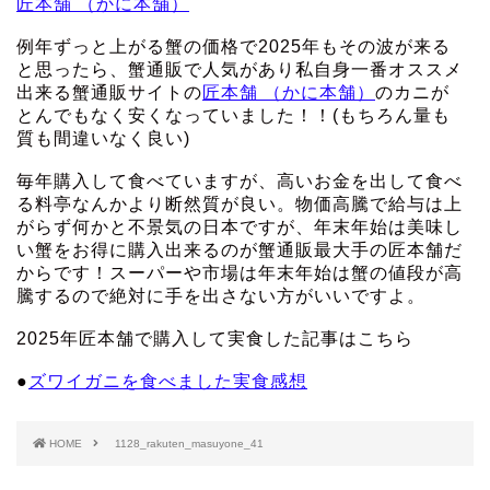
匠本舗 （かに本舗）
例年ずっと上がる蟹の価格で2025年もその波が来る
と思ったら、蟹通販で人気があり私自身一番オススメ
出来る蟹通販サイトの
匠本舗 （かに本舗）
のカニが
とんでもなく安くなっていました！！(もちろん量も
質も間違いなく良い)
毎年購入して食べていますが、高いお金を出して食べ
る料亭なんかより断然質が良い。物価高騰で給与は上
がらず何かと不景気の日本ですが、年末年始は美味し
い蟹をお得に購入出来るのが蟹通販最大手の匠本舗だ
からです！スーパーや市場は年末年始は蟹の値段が高
騰するので絶対に手を出さない方がいいですよ。
2025年匠本舗で購入して実食した記事はこちら
●
ズワイガニを食べました実食感想
HOME
1128_rakuten_masuyone_41