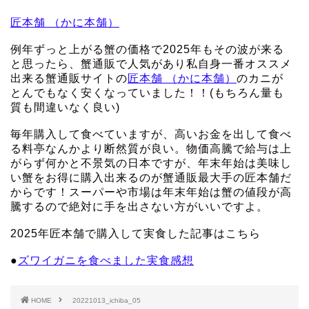
匠本舗 （かに本舗）
例年ずっと上がる蟹の価格で2025年もその波が来る
と思ったら、蟹通販で人気があり私自身一番オススメ
出来る蟹通販サイトの
匠本舗 （かに本舗）
のカニが
とんでもなく安くなっていました！！(もちろん量も
質も間違いなく良い)
毎年購入して食べていますが、高いお金を出して食べ
る料亭なんかより断然質が良い。物価高騰で給与は上
がらず何かと不景気の日本ですが、年末年始は美味し
い蟹をお得に購入出来るのが蟹通販最大手の匠本舗だ
からです！スーパーや市場は年末年始は蟹の値段が高
騰するので絶対に手を出さない方がいいですよ。
2025年匠本舗で購入して実食した記事はこちら
●
ズワイガニを食べました実食感想
HOME
20221013_ichiba_05