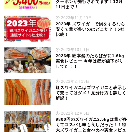
クーポンが発行されてます！12月
11日まで！
2023年11月29日
2023年 ズワイガニで鍋をするなら
安くて量が多いのはどこだ？！5社
比較！
2023年10月1日
2023年 匠本舗のたらばがに1.6kg
実食レビュー 今年は蟹が値下がり
してた！！
2023年2月19日
紅ズワイガニはズワイガニと表示し
て売ってはダメ！見分け方も詳しく
解説！
2022年12月5日
9800円のズワイガニ2.5kgは量が多
くてコスパも味も良しだった！！特
大ズワイガニと食べ比べ実食レビュ