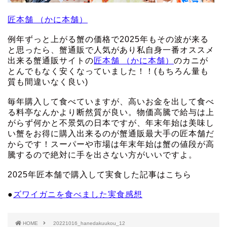
匠本舗 （かに本舗）
例年ずっと上がる蟹の価格で2025年もその波が来る
と思ったら、蟹通販で人気があり私自身一番オススメ
出来る蟹通販サイトの
匠本舗 （かに本舗）
のカニが
とんでもなく安くなっていました！！(もちろん量も
質も間違いなく良い)
毎年購入して食べていますが、高いお金を出して食べ
る料亭なんかより断然質が良い。物価高騰で給与は上
がらず何かと不景気の日本ですが、年末年始は美味し
い蟹をお得に購入出来るのが蟹通販最大手の匠本舗だ
からです！スーパーや市場は年末年始は蟹の値段が高
騰するので絶対に手を出さない方がいいですよ。
2025年匠本舗で購入して実食した記事はこちら
●
ズワイガニを食べました実食感想
HOME
20221016_hanedakuukou_12