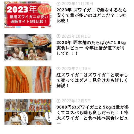
2023年11月29日
2023年 ズワイガニで鍋をするなら
安くて量が多いのはどこだ？！5社
比較！
2023年10月1日
2023年 匠本舗のたらばがに1.6kg
実食レビュー 今年は蟹が値下がり
してた！！
2023年2月19日
紅ズワイガニはズワイガニと表示し
て売ってはダメ！見分け方も詳しく
解説！
2022年12月5日
9800円のズワイガニ2.5kgは量が多
くてコスパも味も良しだった！！特
大ズワイガニと食べ比べ実食レビュ
ー