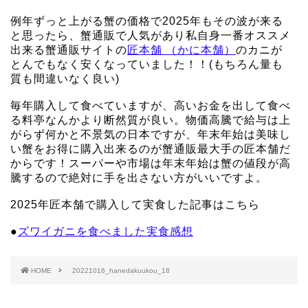
例年ずっと上がる蟹の価格で2025年もその波が来る
と思ったら、蟹通販で人気があり私自身一番オススメ
出来る蟹通販サイトの
匠本舗 （かに本舗）
のカニが
とんでもなく安くなっていました！！(もちろん量も
質も間違いなく良い)
毎年購入して食べていますが、高いお金を出して食べ
る料亭なんかより断然質が良い。物価高騰で給与は上
がらず何かと不景気の日本ですが、年末年始は美味し
い蟹をお得に購入出来るのが蟹通販最大手の匠本舗だ
からです！スーパーや市場は年末年始は蟹の値段が高
騰するので絶対に手を出さない方がいいですよ。
2025年匠本舗で購入して実食した記事はこちら
●
ズワイガニを食べました実食感想
HOME
20221016_hanedakuukou_18