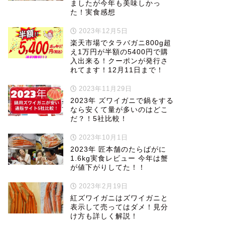
ましたが今年も美味しかっ
た！実食感想
2023年12月5日
楽天市場でタラバガニ800g超
え1万円が半額の5400円で購
入出来る！クーポンが発行さ
れてます！12月11日まで！
2023年11月29日
2023年 ズワイガニで鍋をする
なら安くて量が多いのはどこ
だ？！5社比較！
2023年10月1日
2023年 匠本舗のたらばがに
1.6kg実食レビュー 今年は蟹
が値下がりしてた！！
2023年2月19日
紅ズワイガニはズワイガニと
表示して売ってはダメ！見分
け方も詳しく解説！