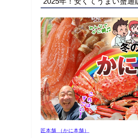
2025年！安くてうまい蟹
匠本舗 （かに本舗）