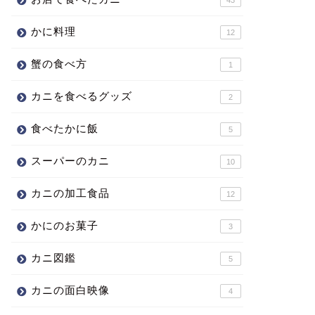
かに料理
12
蟹の食べ方
1
カニを食べるグッズ
2
食べたかに飯
5
スーパーのカニ
10
カニの加工食品
12
かにのお菓子
3
カニ図鑑
5
カニの面白映像
4