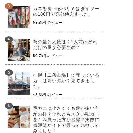
カニを食べるハサミはダイソー
の100円で充分使えました。
58.8k件のビュー
蟹の量と人数は？1人前はどれ
だけの量が必要なの？
50.7k件のビュー
札幌【二条市場】で売っている
カニは高いのか？見てきまし
た。
48.3k件のビュー
毛ガニは小さくても数が多い方
がお得？それとも大きい毛ガニ
を１匹買った方がお得？実際に
蟹通販サイトで買って比較して
みました！