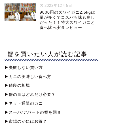
2022年12月5日
9800円のズワイガニ2.5kgは
量が多くてコスパも味も良し
だった！！特大ズワイガニと
食べ比べ実食レビュー
蟹を買いたい人が読む記事
▶︎失敗しない買い方
▶︎カニの美味しい食べ方
▶︎値段の相場
▶︎蟹の量はどれだけ必要？
▶︎ネット通販のカニ
▶︎スーパ/デパートの蟹を調査
▶︎市場のかにはお得？