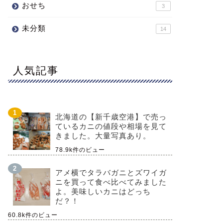
おせち
3
未分類
14
人気記事
北海道の【新千歳空港】で売っ
ているカニの値段や相場を見て
きました。大量写真あり。
78.9k件のビュー
アメ横でタラバガニとズワイガ
ニを買って食べ比べてみました
よ。美味しいカニはどっち
だ？！
60.8k件のビュー