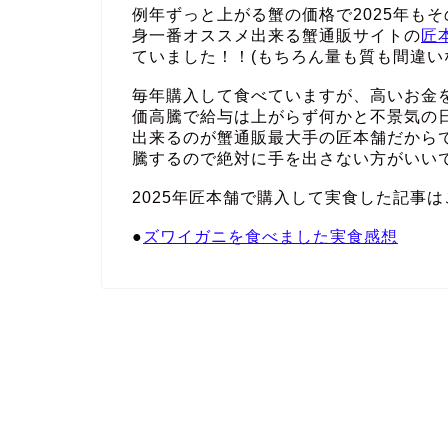
例年ずっと上がる蟹の価格で2025年も
身一番オススメ出来る蟹通販サイトの
匠
ていました！！(もちろん量も質も間違い
毎年購入して食べていますが、高いお金
価高騰で給与は上がらず何かと不景気の
出来るのが蟹通販最大手の匠本舗だから
騰するので絶対に手を出さない方がいい
2025年匠本舗で購入して実食した記事は
●
ズワイガニを食べました実食感想