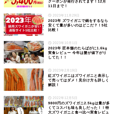
クーポンが発行されてます！12月
11日まで！
2023年11月29日
2023年 ズワイガニで鍋をするなら
安くて量が多いのはどこだ？！5社
比較！
2023年10月1日
2023年 匠本舗のたらばがに1.6kg
実食レビュー 今年は蟹が値下がり
してた！！
2023年2月19日
紅ズワイガニはズワイガニと表示し
て売ってはダメ！見分け方も詳しく
解説！
2022年12月5日
9800円のズワイガニ2.5kgは量が多
くてコスパも味も良しだった！！特
大ズワイガニと食べ比べ実食レビュ