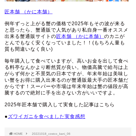
匠本舗 （かに本舗）
例年ずっと上がる蟹の価格で2025年もその波が来る
と思ったら、蟹通販で人気があり私自身一番オススメ
出来る蟹通販サイトの
匠本舗 （かに本舗）
のカニが
とんでもなく安くなっていました！！(もちろん量も
質も間違いなく良い)
毎年購入して食べていますが、高いお金を出して食べ
る料亭なんかより断然質が良い。物価高騰で給与は上
がらず何かと不景気の日本ですが、年末年始は美味し
い蟹をお得に購入出来るのが蟹通販最大手の匠本舗だ
からです！スーパーや市場は年末年始は蟹の値段が高
騰するので絶対に手を出さない方がいいですよ。
2025年匠本舗で購入して実食した記事はこちら
●
ズワイガニを食べました実食感想
HOME
20221018_costco_kani_06