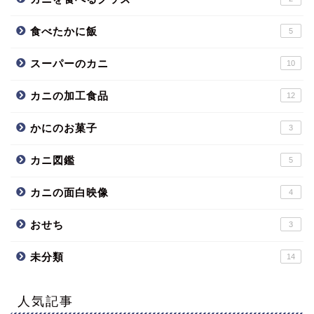
食べたかに飯
5
スーパーのカニ
10
カニの加工食品
12
かにのお菓子
3
カニ図鑑
5
カニの面白映像
4
おせち
3
未分類
14
人気記事