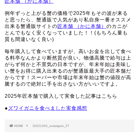
匠本舗 （かに本舗）
例年ずっと上がる蟹の価格で2025年もその波が来る
と思ったら、蟹通販で人気があり私自身一番オススメ
出来る蟹通販サイトの
匠本舗 （かに本舗）
のカニが
とんでもなく安くなっていました！！(もちろん量も
質も間違いなく良い)
毎年購入して食べていますが、高いお金を出して食べ
る料亭なんかより断然質が良い。物価高騰で給与は上
がらず何かと不景気の日本ですが、年末年始は美味し
い蟹をお得に購入出来るのが蟹通販最大手の匠本舗だ
からです！スーパーや市場は年末年始は蟹の値段が高
騰するので絶対に手を出さない方がいいですよ。
2025年匠本舗で購入して実食した記事はこちら
●
ズワイガニを食べました実食感想
HOME
20221204_zuwaigani_27