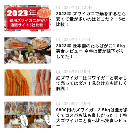
2023年11月29日
2023年 ズワイガニで鍋をするなら
安くて量が多いのはどこだ？！5社
比較！
2023年10月1日
2023年 匠本舗のたらばがに1.6kg
実食レビュー 今年は蟹が値下がり
してた！！
2023年2月19日
紅ズワイガニはズワイガニと表示し
て売ってはダメ！見分け方も詳しく
解説！
2022年12月5日
9800円のズワイガニ2.5kgは量が多
くてコスパも味も良しだった！！特
大ズワイガニと食べ比べ実食レビュ
ー