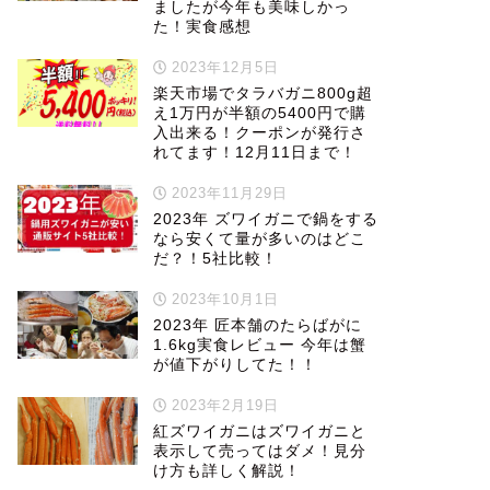
ましたが今年も美味しかっ
た！実食感想
2023年12月5日
楽天市場でタラバガニ800g超
え1万円が半額の5400円で購
入出来る！クーポンが発行さ
れてます！12月11日まで！
2023年11月29日
2023年 ズワイガニで鍋をする
なら安くて量が多いのはどこ
だ？！5社比較！
2023年10月1日
2023年 匠本舗のたらばがに
1.6kg実食レビュー 今年は蟹
が値下がりしてた！！
2023年2月19日
紅ズワイガニはズワイガニと
表示して売ってはダメ！見分
け方も詳しく解説！