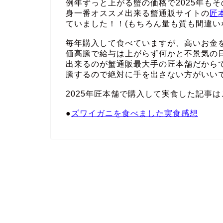
例年ずっと上がる蟹の価格で2025年も
身一番オススメ出来る蟹通販サイトの
匠
ていました！！(もちろん量も質も間違い
毎年購入して食べていますが、高いお金
価高騰で給与は上がらず何かと不景気の
出来るのが蟹通販最大手の匠本舗だから
騰するので絶対に手を出さない方がいい
2025年匠本舗で購入して実食した記事は
●
ズワイガニを食べました実食感想