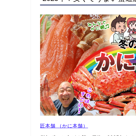
匠本舗 （かに本舗）