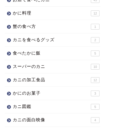
かに料理
12
蟹の食べ方
1
カニを食べるグッズ
2
食べたかに飯
5
スーパーのカニ
10
カニの加工食品
12
かにのお菓子
3
カニ図鑑
5
カニの面白映像
4