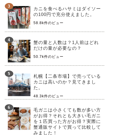
カニを食べるハサミはダイソー
の100円で充分使えました。
58.8k件のビュー
蟹の量と人数は？1人前はどれ
だけの量が必要なの？
50.7k件のビュー
札幌【二条市場】で売っている
カニは高いのか？見てきまし
た。
48.3k件のビュー
毛ガニは小さくても数が多い方
がお得？それとも大きい毛ガニ
を１匹買った方がお得？実際に
蟹通販サイトで買って比較して
みました！