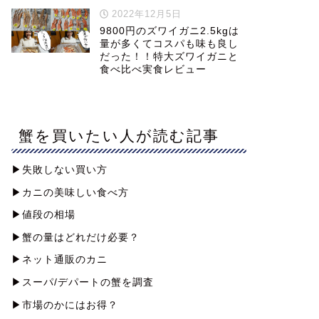
2022年12月5日
9800円のズワイガニ2.5kgは
量が多くてコスパも味も良し
だった！！特大ズワイガニと
食べ比べ実食レビュー
蟹を買いたい人が読む記事
▶︎失敗しない買い方
▶︎カニの美味しい食べ方
▶︎値段の相場
▶︎蟹の量はどれだけ必要？
▶︎ネット通販のカニ
▶︎スーパ/デパートの蟹を調査
▶︎市場のかにはお得？