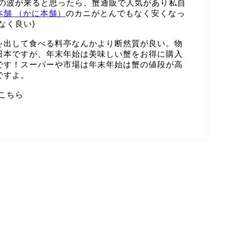
その波が来ると思ったら、蟹通販で人気があり私自
本舗 （かに本舗）
のカニがとんでもなく安くなっ
なく良い)
を出して食べる料亭なんかより断然質が良い。物
日本ですが、年末年始は美味しい蟹をお得に購入
です！スーパーや市場は年末年始は蟹の値段が高
ですよ。
こちら