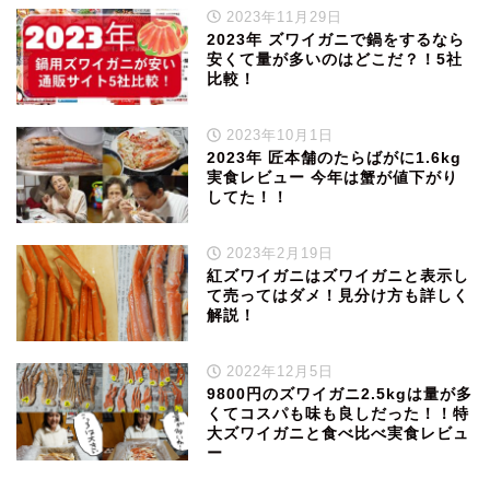
2023年11月29日
2023年 ズワイガニで鍋をするなら
安くて量が多いのはどこだ？！5社
比較！
2023年10月1日
2023年 匠本舗のたらばがに1.6kg
実食レビュー 今年は蟹が値下がり
してた！！
2023年2月19日
紅ズワイガニはズワイガニと表示し
て売ってはダメ！見分け方も詳しく
解説！
2022年12月5日
9800円のズワイガニ2.5kgは量が多
くてコスパも味も良しだった！！特
大ズワイガニと食べ比べ実食レビュ
ー