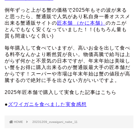
例年ずっと上がる蟹の価格で2025年もその波が来る
と思ったら、蟹通販で人気があり私自身一番オススメ
出来る蟹通販サイトの
匠本舗 （かに本舗）
のカニが
とんでもなく安くなっていました！！(もちろん量も
質も間違いなく良い)
毎年購入して食べていますが、高いお金を出して食べ
る料亭なんかより断然質が良い。物価高騰で給与は上
がらず何かと不景気の日本ですが、年末年始は美味し
い蟹をお得に購入出来るのが蟹通販最大手の匠本舗だ
からです！スーパーや市場は年末年始は蟹の値段が高
騰するので絶対に手を出さない方がいいですよ。
2025年匠本舗で購入して実食した記事はこちら
●
ズワイガニを食べました実食感想
HOME
20231209_zuwaigani_nabe_11