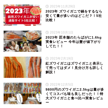
2023年11月29日
2023年 ズワイガニで鍋をするなら
安くて量が多いのはどこだ？！5社
比較！
2023年10月1日
2023年 匠本舗のたらばがに1.6kg
実食レビュー 今年は蟹が値下がり
してた！！
2023年2月19日
紅ズワイガニはズワイガニと表示し
て売ってはダメ！見分け方も詳しく
解説！
2022年12月5日
9800円のズワイガニ2.5kgは量が多
くてコスパも味も良しだった！！特
大ズワイガニと食べ比べ実食レビュ
ー