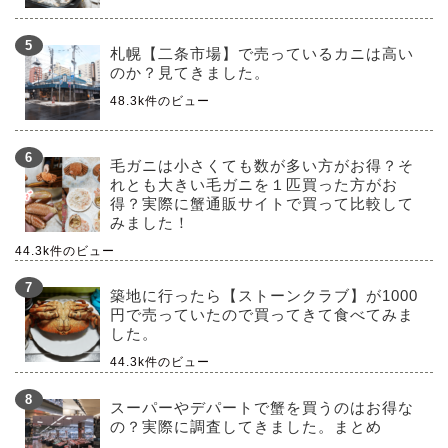
札幌【二条市場】で売っているカニは高い
のか？見てきました。
48.3k件のビュー
毛ガニは小さくても数が多い方がお得？そ
れとも大きい毛ガニを１匹買った方がお
得？実際に蟹通販サイトで買って比較して
みました！
44.3k件のビュー
築地に行ったら【ストーンクラブ】が1000
円で売っていたので買ってきて食べてみま
した。
44.3k件のビュー
スーパーやデパートで蟹を買うのはお得な
の？実際に調査してきました。まとめ