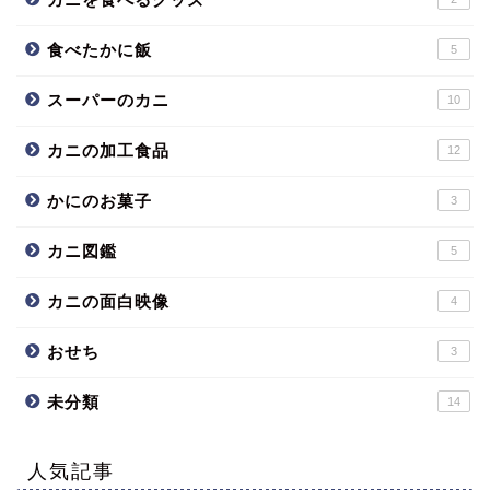
食べたかに飯
5
スーパーのカニ
10
カニの加工食品
12
かにのお菓子
3
カニ図鑑
5
カニの面白映像
4
おせち
3
未分類
14
人気記事