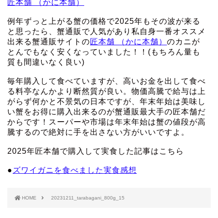
匠本舗 （かに本舗）
例年ずっと上がる蟹の価格で2025年もその波が来る
と思ったら、蟹通販で人気があり私自身一番オススメ
出来る蟹通販サイトの
匠本舗 （かに本舗）
のカニが
とんでもなく安くなっていました！！(もちろん量も
質も間違いなく良い)
毎年購入して食べていますが、高いお金を出して食べ
る料亭なんかより断然質が良い。物価高騰で給与は上
がらず何かと不景気の日本ですが、年末年始は美味し
い蟹をお得に購入出来るのが蟹通販最大手の匠本舗だ
からです！スーパーや市場は年末年始は蟹の値段が高
騰するので絶対に手を出さない方がいいですよ。
2025年匠本舗で購入して実食した記事はこちら
●
ズワイガニを食べました実食感想
HOME
20231211_tarabagani_800g_15