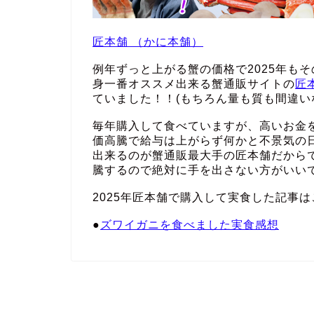
匠本舗 （かに本舗）
例年ずっと上がる蟹の価格で2025年も
身一番オススメ出来る蟹通販サイトの
匠
ていました！！(もちろん量も質も間違い
毎年購入して食べていますが、高いお金
価高騰で給与は上がらず何かと不景気の
出来るのが蟹通販最大手の匠本舗だから
騰するので絶対に手を出さない方がいい
2025年匠本舗で購入して実食した記事は
●
ズワイガニを食べました実食感想