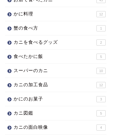
かに料理
12
蟹の食べ方
1
カニを食べるグッズ
2
食べたかに飯
5
スーパーのカニ
10
カニの加工食品
12
かにのお菓子
3
カニ図鑑
5
カニの面白映像
4