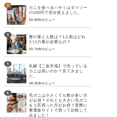
カニを食べるハサミはダイソー
の100円で充分使えました。
58.8k件のビュー
蟹の量と人数は？1人前はどれ
だけの量が必要なの？
50.7k件のビュー
札幌【二条市場】で売っている
カニは高いのか？見てきまし
た。
48.3k件のビュー
毛ガニは小さくても数が多い方
がお得？それとも大きい毛ガニ
を１匹買った方がお得？実際に
蟹通販サイトで買って比較して
みました！