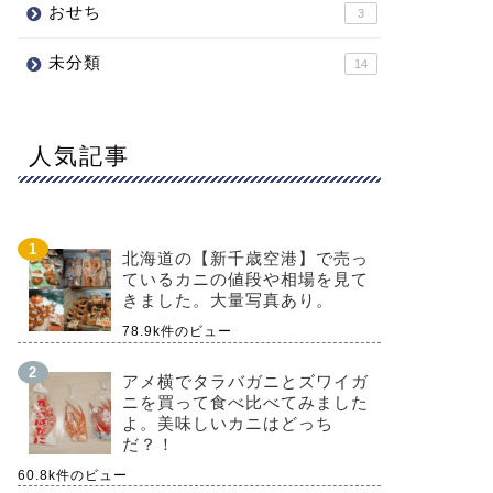
おせち
3
未分類
14
人気記事
北海道の【新千歳空港】で売っ
ているカニの値段や相場を見て
きました。大量写真あり。
78.9k件のビュー
アメ横でタラバガニとズワイガ
ニを買って食べ比べてみました
よ。美味しいカニはどっち
だ？！
60.8k件のビュー