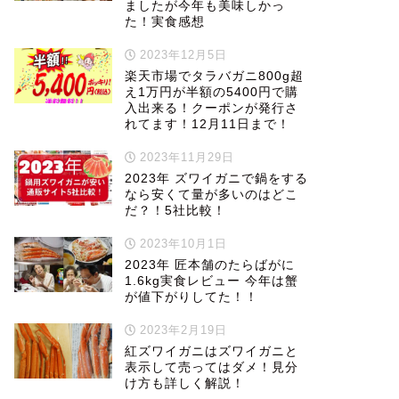
ましたが今年も美味しかっ
た！実食感想
2023年12月5日
楽天市場でタラバガニ800g超
え1万円が半額の5400円で購
入出来る！クーポンが発行さ
れてます！12月11日まで！
2023年11月29日
2023年 ズワイガニで鍋をする
なら安くて量が多いのはどこ
だ？！5社比較！
2023年10月1日
2023年 匠本舗のたらばがに
1.6kg実食レビュー 今年は蟹
が値下がりしてた！！
2023年2月19日
紅ズワイガニはズワイガニと
表示して売ってはダメ！見分
け方も詳しく解説！