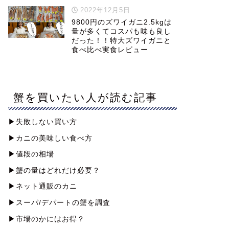
2022年12月5日
9800円のズワイガニ2.5kgは
量が多くてコスパも味も良し
だった！！特大ズワイガニと
食べ比べ実食レビュー
蟹を買いたい人が読む記事
▶︎失敗しない買い方
▶︎カニの美味しい食べ方
▶︎値段の相場
▶︎蟹の量はどれだけ必要？
▶︎ネット通販のカニ
▶︎スーパ/デパートの蟹を調査
▶︎市場のかにはお得？