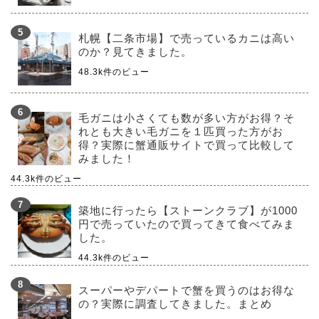
札幌【二条市場】で売っているカニは高い
のか？見てきました。
48.3k件のビュー
毛ガニは小さくても数が多い方がお得？そ
れとも大きい毛ガニを１匹買った方がお
得？実際に蟹通販サイトで買って比較して
みました！
44.3k件のビュー
築地に行ったら【ストーンクラブ】が1000
円で売っていたので買ってきて食べてみま
した。
44.3k件のビュー
スーパーやデパートで蟹を買うのはお得な
の？実際に調査してきました。まとめ