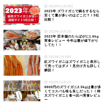
2023年11月29日
2023年 ズワイガニで鍋をするなら
安くて量が多いのはどこだ？！5社
比較！
2023年10月1日
2023年 匠本舗のたらばがに1.6kg
実食レビュー 今年は蟹が値下がり
してた！！
2023年2月19日
紅ズワイガニはズワイガニと表示し
て売ってはダメ！見分け方も詳しく
解説！
2022年12月5日
9800円のズワイガニ2.5kgは量が多
くてコスパも味も良しだった！！特
大ズワイガニと食べ比べ実食レビュ
ー