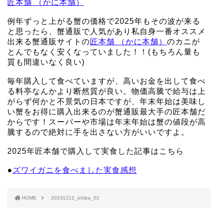
匠本舗 （かに本舗）
例年ずっと上がる蟹の価格で2025年もその波が来る
と思ったら、蟹通販で人気があり私自身一番オススメ
出来る蟹通販サイトの
匠本舗 （かに本舗）
のカニが
とんでもなく安くなっていました！！(もちろん量も
質も間違いなく良い)
毎年購入して食べていますが、高いお金を出して食べ
る料亭なんかより断然質が良い。物価高騰で給与は上
がらず何かと不景気の日本ですが、年末年始は美味し
い蟹をお得に購入出来るのが蟹通販最大手の匠本舗だ
からです！スーパーや市場は年末年始は蟹の値段が高
騰するので絶対に手を出さない方がいいですよ。
2025年匠本舗で購入して実食した記事はこちら
●
ズワイガニを食べました実食感想
HOME
20231212_ichiba_02