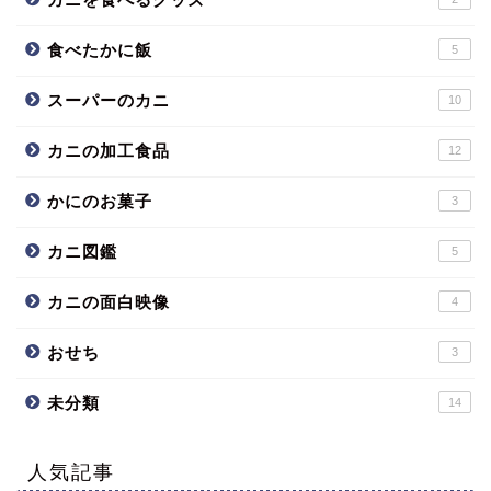
食べたかに飯
5
スーパーのカニ
10
カニの加工食品
12
かにのお菓子
3
カニ図鑑
5
カニの面白映像
4
おせち
3
未分類
14
人気記事