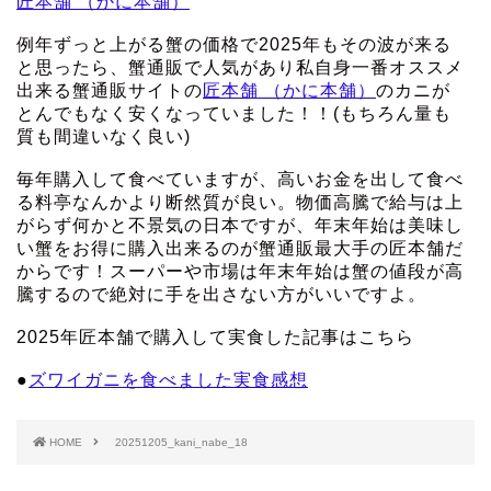
匠本舗 （かに本舗）
例年ずっと上がる蟹の価格で2025年もその波が来る
と思ったら、蟹通販で人気があり私自身一番オススメ
出来る蟹通販サイトの
匠本舗 （かに本舗）
のカニが
とんでもなく安くなっていました！！(もちろん量も
質も間違いなく良い)
毎年購入して食べていますが、高いお金を出して食べ
る料亭なんかより断然質が良い。物価高騰で給与は上
がらず何かと不景気の日本ですが、年末年始は美味し
い蟹をお得に購入出来るのが蟹通販最大手の匠本舗だ
からです！スーパーや市場は年末年始は蟹の値段が高
騰するので絶対に手を出さない方がいいですよ。
2025年匠本舗で購入して実食した記事はこちら
●
ズワイガニを食べました実食感想
HOME
20251205_kani_nabe_18