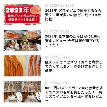
2023年11月29日
2023年 ズワイガニで鍋をするなら
安くて量が多いのはどこだ？！5社
比較！
2023年10月1日
2023年 匠本舗のたらばがに1.6kg
実食レビュー 今年は蟹が値下がり
してた！！
2023年2月19日
紅ズワイガニはズワイガニと表示し
て売ってはダメ！見分け方も詳しく
解説！
2022年12月5日
9800円のズワイガニ2.5kgは量が多
くてコスパも味も良しだった！！特
大ズワイガニと食べ比べ実食レビュ
ー