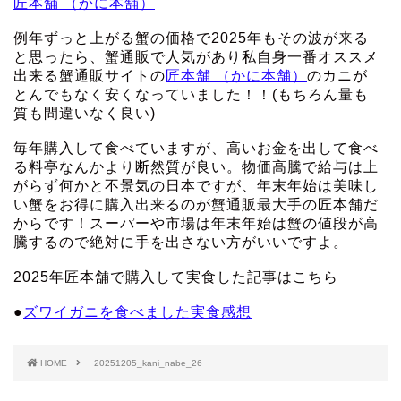
匠本舗 （かに本舗）
例年ずっと上がる蟹の価格で2025年もその波が来る
と思ったら、蟹通販で人気があり私自身一番オススメ
出来る蟹通販サイトの
匠本舗 （かに本舗）
のカニが
とんでもなく安くなっていました！！(もちろん量も
質も間違いなく良い)
毎年購入して食べていますが、高いお金を出して食べ
る料亭なんかより断然質が良い。物価高騰で給与は上
がらず何かと不景気の日本ですが、年末年始は美味し
い蟹をお得に購入出来るのが蟹通販最大手の匠本舗だ
からです！スーパーや市場は年末年始は蟹の値段が高
騰するので絶対に手を出さない方がいいですよ。
2025年匠本舗で購入して実食した記事はこちら
●
ズワイガニを食べました実食感想
HOME
20251205_kani_nabe_26