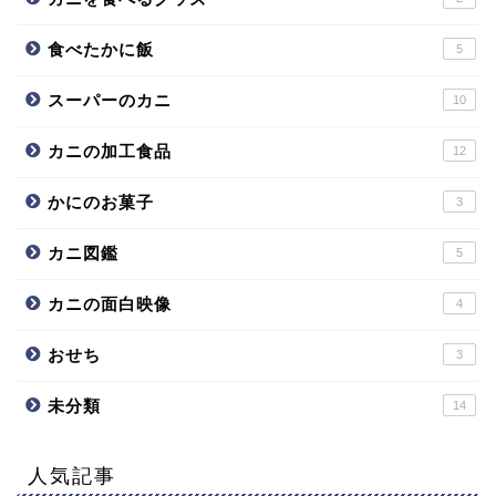
食べたかに飯
5
スーパーのカニ
10
カニの加工食品
12
かにのお菓子
3
カニ図鑑
5
カニの面白映像
4
おせち
3
未分類
14
人気記事