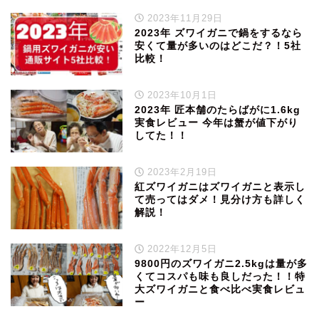
2023年11月29日
2023年 ズワイガニで鍋をするなら
安くて量が多いのはどこだ？！5社
比較！
2023年10月1日
2023年 匠本舗のたらばがに1.6kg
実食レビュー 今年は蟹が値下がり
してた！！
2023年2月19日
紅ズワイガニはズワイガニと表示し
て売ってはダメ！見分け方も詳しく
解説！
2022年12月5日
9800円のズワイガニ2.5kgは量が多
くてコスパも味も良しだった！！特
大ズワイガニと食べ比べ実食レビュ
ー