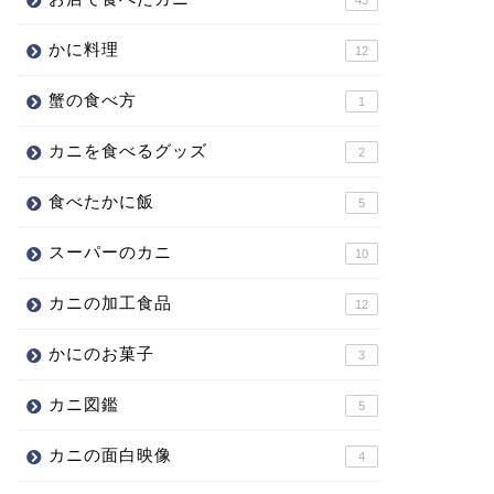
かに料理
12
蟹の食べ方
1
カニを食べるグッズ
2
食べたかに飯
5
スーパーのカニ
10
カニの加工食品
12
かにのお菓子
3
カニ図鑑
5
カニの面白映像
4