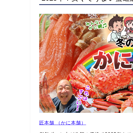
匠本舗 （かに本舗）