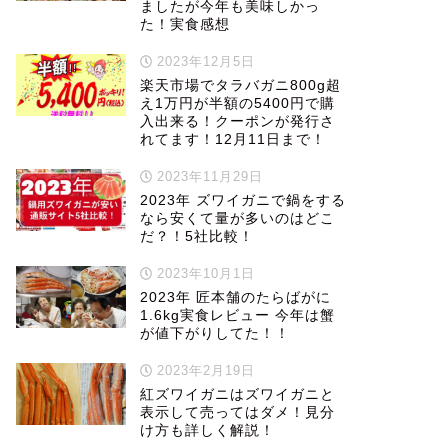
ましたが今年も美味しかっ
た！実食感想
2023年12月5日
楽天市場でタラバガニ800g超
え1万円が半額の5400円で購
入出来る！クーポンが発行さ
れてます！12月11日まで！
2023年11月29日
2023年 ズワイガニで鍋をする
なら安くて量が多いのはどこ
だ？！5社比較！
2023年10月1日
2023年 匠本舗のたらばがに
1.6kg実食レビュー 今年は蟹
が値下がりしてた！！
2023年2月19日
紅ズワイガニはズワイガニと
表示して売ってはダメ！見分
け方も詳しく解説！