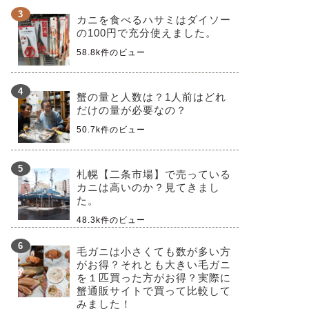
カニを食べるハサミはダイソー
の100円で充分使えました。
58.8k件のビュー
蟹の量と人数は？1人前はどれ
だけの量が必要なの？
50.7k件のビュー
札幌【二条市場】で売っている
カニは高いのか？見てきまし
た。
48.3k件のビュー
毛ガニは小さくても数が多い方
がお得？それとも大きい毛ガニ
を１匹買った方がお得？実際に
蟹通販サイトで買って比較して
みました！