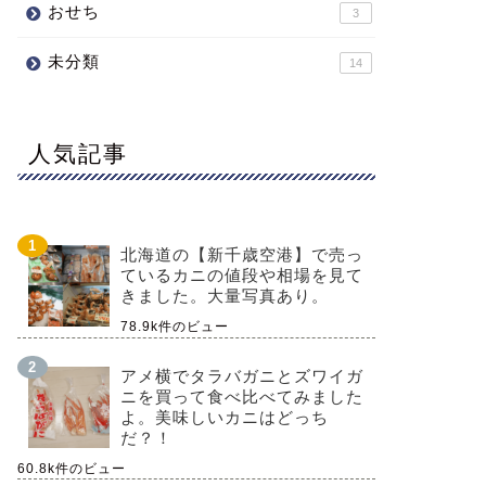
おせち
3
未分類
14
人気記事
北海道の【新千歳空港】で売っ
ているカニの値段や相場を見て
きました。大量写真あり。
78.9k件のビュー
アメ横でタラバガニとズワイガ
ニを買って食べ比べてみました
よ。美味しいカニはどっち
だ？！
60.8k件のビュー