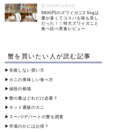
2022年12月5日
9800円のズワイガニ2.5kgは
量が多くてコスパも味も良し
だった！！特大ズワイガニと
食べ比べ実食レビュー
蟹を買いたい人が読む記事
▶︎失敗しない買い方
▶︎カニの美味しい食べ方
▶︎値段の相場
▶︎蟹の量はどれだけ必要？
▶︎ネット通販のカニ
▶︎スーパ/デパートの蟹を調査
▶︎市場のかにはお得？