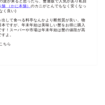
その波が来ると思ったら、蟹通販で人気があり私自
本舗 （かに本舗）
のカニがとんでもなく安くなっ
なく良い)
を出して食べる料亭なんかより断然質が良い。物
日本ですが、年末年始は美味しい蟹をお得に購入
です！スーパーや市場は年末年始は蟹の値段が高
ですよ。
こちら