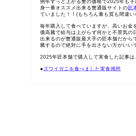
例年ずっと上がる蟹の価格で2025年も
身一番オススメ出来る蟹通販サイトの
匠
ていました！！(もちろん量も質も間違い
毎年購入して食べていますが、高いお金
価高騰で給与は上がらず何かと不景気の
出来るのが蟹通販最大手の匠本舗だから
騰するので絶対に手を出さない方がいい
2025年匠本舗で購入して実食した記事は
●
ズワイガニを食べました実食感想