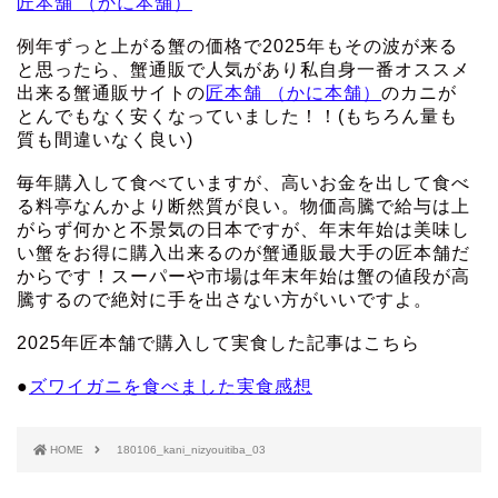
匠本舗 （かに本舗）
例年ずっと上がる蟹の価格で2025年もその波が来る
と思ったら、蟹通販で人気があり私自身一番オススメ
出来る蟹通販サイトの
匠本舗 （かに本舗）
のカニが
とんでもなく安くなっていました！！(もちろん量も
質も間違いなく良い)
毎年購入して食べていますが、高いお金を出して食べ
る料亭なんかより断然質が良い。物価高騰で給与は上
がらず何かと不景気の日本ですが、年末年始は美味し
い蟹をお得に購入出来るのが蟹通販最大手の匠本舗だ
からです！スーパーや市場は年末年始は蟹の値段が高
騰するので絶対に手を出さない方がいいですよ。
2025年匠本舗で購入して実食した記事はこちら
●
ズワイガニを食べました実食感想
HOME
180106_kani_nizyouitiba_03