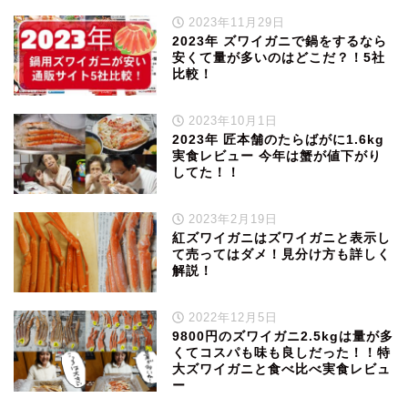
2023年11月29日
2023年 ズワイガニで鍋をするなら
安くて量が多いのはどこだ？！5社
比較！
2023年10月1日
2023年 匠本舗のたらばがに1.6kg
実食レビュー 今年は蟹が値下がり
してた！！
2023年2月19日
紅ズワイガニはズワイガニと表示し
て売ってはダメ！見分け方も詳しく
解説！
2022年12月5日
9800円のズワイガニ2.5kgは量が多
くてコスパも味も良しだった！！特
大ズワイガニと食べ比べ実食レビュ
ー