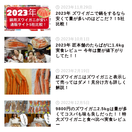
2023年11月29日
2023年 ズワイガニで鍋をするなら
安くて量が多いのはどこだ？！5社
比較！
2023年10月1日
2023年 匠本舗のたらばがに1.6kg
実食レビュー 今年は蟹が値下がり
してた！！
2023年2月19日
紅ズワイガニはズワイガニと表示し
て売ってはダメ！見分け方も詳しく
解説！
2022年12月5日
9800円のズワイガニ2.5kgは量が多
くてコスパも味も良しだった！！特
大ズワイガニと食べ比べ実食レビュ
ー