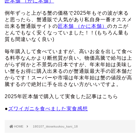
匠本舗 （かに本舗）
例年ずっと上がる蟹の価格で2025年もその波が来る
と思ったら、蟹通販で人気があり私自身一番オススメ
出来る蟹通販サイトの
匠本舗 （かに本舗）
のカニが
とんでもなく安くなっていました！！(もちろん量も
質も間違いなく良い)
毎年購入して食べていますが、高いお金を出して食べ
る料亭なんかより断然質が良い。物価高騰で給与は上
がらず何かと不景気の日本ですが、年末年始は美味し
い蟹をお得に購入出来るのが蟹通販最大手の匠本舗だ
からです！スーパーや市場は年末年始は蟹の値段が高
騰するので絶対に手を出さない方がいいですよ。
2025年匠本舗で購入して実食した記事はこちら
●
ズワイガニを食べました実食感想
HOME
180107_titosekuukou_kani_18