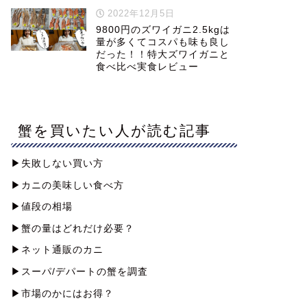
2022年12月5日
9800円のズワイガニ2.5kgは
量が多くてコスパも味も良し
だった！！特大ズワイガニと
食べ比べ実食レビュー
蟹を買いたい人が読む記事
▶︎失敗しない買い方
▶︎カニの美味しい食べ方
▶︎値段の相場
▶︎蟹の量はどれだけ必要？
▶︎ネット通販のカニ
▶︎スーパ/デパートの蟹を調査
▶︎市場のかにはお得？