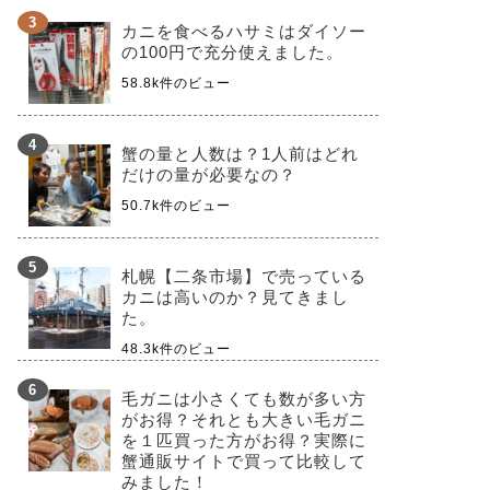
カニを食べるハサミはダイソー
の100円で充分使えました。
58.8k件のビュー
蟹の量と人数は？1人前はどれ
だけの量が必要なの？
50.7k件のビュー
札幌【二条市場】で売っている
カニは高いのか？見てきまし
た。
48.3k件のビュー
毛ガニは小さくても数が多い方
がお得？それとも大きい毛ガニ
を１匹買った方がお得？実際に
蟹通販サイトで買って比較して
みました！