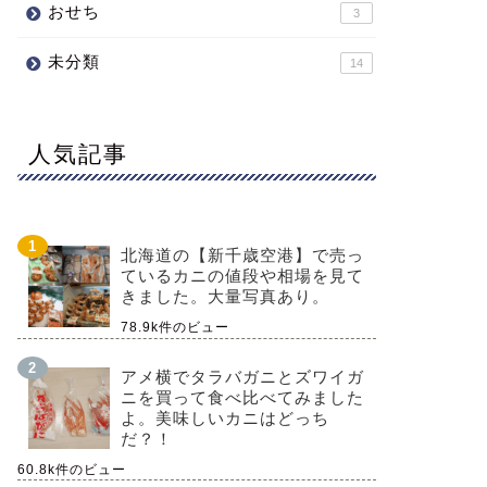
おせち
3
未分類
14
人気記事
北海道の【新千歳空港】で売っ
ているカニの値段や相場を見て
きました。大量写真あり。
78.9k件のビュー
アメ横でタラバガニとズワイガ
ニを買って食べ比べてみました
よ。美味しいカニはどっち
だ？！
60.8k件のビュー