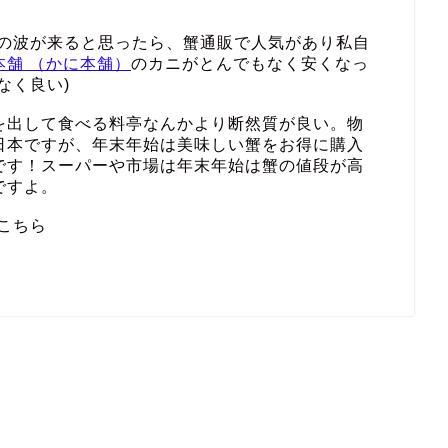
その波が来ると思ったら、蟹通販で人気があり私自
本舗 （かに本舗）
のカニがとんでもなく安くなっ
なく良い)
を出して食べる料亭なんかより断然質が良い。物
日本ですが、年末年始は美味しい蟹をお得に購入
です！スーパーや市場は年末年始は蟹の値段が高
ですよ。
こちら