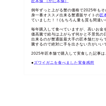
匠本舗 （かに本舗）
例年ずっと上がる蟹の価格で2025年も
身一番オススメ出来る蟹通販サイトの
匠
ていました！！(もちろん量も質も間違い
毎年購入して食べていますが、高いお金
価高騰で給与は上がらず何かと不景気の
出来るのが蟹通販最大手の匠本舗だから
騰するので絶対に手を出さない方がいい
2025年匠本舗で購入して実食した記事は
●
ズワイガニを食べました実食感想