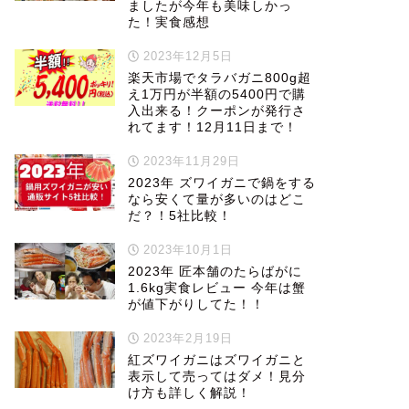
ましたが今年も美味しかっ
た！実食感想
2023年12月5日
楽天市場でタラバガニ800g超
え1万円が半額の5400円で購
入出来る！クーポンが発行さ
れてます！12月11日まで！
2023年11月29日
2023年 ズワイガニで鍋をする
なら安くて量が多いのはどこ
だ？！5社比較！
2023年10月1日
2023年 匠本舗のたらばがに
1.6kg実食レビュー 今年は蟹
が値下がりしてた！！
2023年2月19日
紅ズワイガニはズワイガニと
表示して売ってはダメ！見分
け方も詳しく解説！