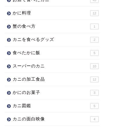
かに料理
12
蟹の食べ方
1
カニを食べるグッズ
2
食べたかに飯
5
スーパーのカニ
10
カニの加工食品
12
かにのお菓子
3
カニ図鑑
5
カニの面白映像
4