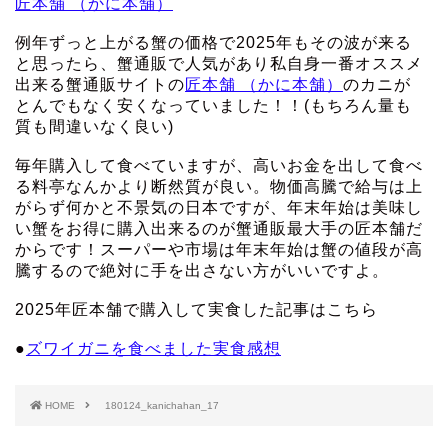
匠本舗 （かに本舗）
例年ずっと上がる蟹の価格で2025年もその波が来る
と思ったら、蟹通販で人気があり私自身一番オススメ
出来る蟹通販サイトの
匠本舗 （かに本舗）
のカニが
とんでもなく安くなっていました！！(もちろん量も
質も間違いなく良い)
毎年購入して食べていますが、高いお金を出して食べ
る料亭なんかより断然質が良い。物価高騰で給与は上
がらず何かと不景気の日本ですが、年末年始は美味し
い蟹をお得に購入出来るのが蟹通販最大手の匠本舗だ
からです！スーパーや市場は年末年始は蟹の値段が高
騰するので絶対に手を出さない方がいいですよ。
2025年匠本舗で購入して実食した記事はこちら
●
ズワイガニを食べました実食感想
HOME
180124_kanichahan_17