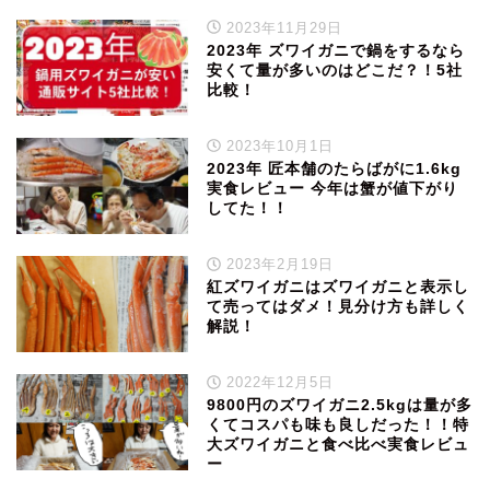
2023年11月29日
2023年 ズワイガニで鍋をするなら
安くて量が多いのはどこだ？！5社
比較！
2023年10月1日
2023年 匠本舗のたらばがに1.6kg
実食レビュー 今年は蟹が値下がり
してた！！
2023年2月19日
紅ズワイガニはズワイガニと表示し
て売ってはダメ！見分け方も詳しく
解説！
2022年12月5日
9800円のズワイガニ2.5kgは量が多
くてコスパも味も良しだった！！特
大ズワイガニと食べ比べ実食レビュ
ー