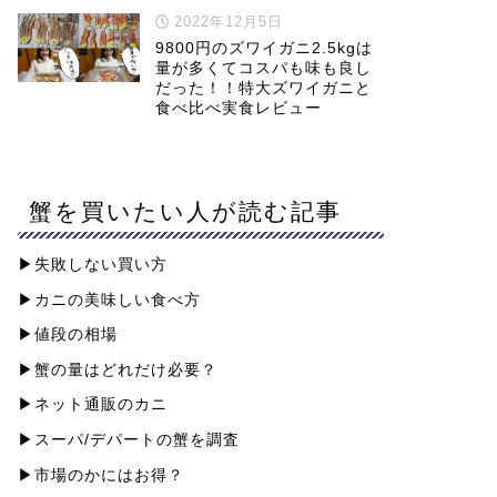
2022年12月5日
9800円のズワイガニ2.5kgは
量が多くてコスパも味も良し
だった！！特大ズワイガニと
食べ比べ実食レビュー
蟹を買いたい人が読む記事
▶︎失敗しない買い方
▶︎カニの美味しい食べ方
▶︎値段の相場
▶︎蟹の量はどれだけ必要？
▶︎ネット通販のカニ
▶︎スーパ/デパートの蟹を調査
▶︎市場のかにはお得？