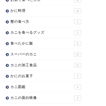
かに料理
12
蟹の食べ方
1
カニを食べるグッズ
2
食べたかに飯
5
スーパーのカニ
10
カニの加工食品
12
かにのお菓子
3
カニ図鑑
5
カニの面白映像
4