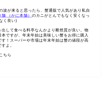
その波が来ると思ったら、蟹通販で人気があり私自
本舗 （かに本舗）
のカニがとんでもなく安くなっ
なく良い)
を出して食べる料亭なんかより断然質が良い。物
日本ですが、年末年始は美味しい蟹をお得に購入
です！スーパーや市場は年末年始は蟹の値段が高
ですよ。
こちら