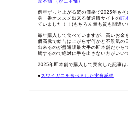
匠本舗 （かに本舗）
例年ずっと上がる蟹の価格で2025年も
身一番オススメ出来る蟹通販サイトの
匠
ていました！！(もちろん量も質も間違い
毎年購入して食べていますが、高いお金
価高騰で給与は上がらず何かと不景気の
出来るのが蟹通販最大手の匠本舗だから
騰するので絶対に手を出さない方がいい
2025年匠本舗で購入して実食した記事は
●
ズワイガニを食べました実食感想