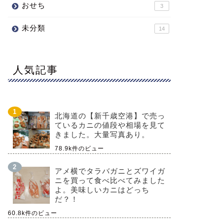
おせち
3
未分類
14
人気記事
北海道の【新千歳空港】で売っ
ているカニの値段や相場を見て
きました。大量写真あり。
78.9k件のビュー
アメ横でタラバガニとズワイガ
ニを買って食べ比べてみました
よ。美味しいカニはどっち
だ？！
60.8k件のビュー