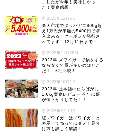
ましたが今年も美味しかっ
た！実食感想
2023年12月5日
楽天市場でタラバガニ800g超
え1万円が半額の5400円で購
入出来る！クーポンが発行さ
れてます！12月11日まで！
2023年11月29日
2023年 ズワイガニで鍋をする
なら安くて量が多いのはどこ
だ？！5社比較！
2023年10月1日
2023年 匠本舗のたらばがに
1.6kg実食レビュー 今年は蟹
が値下がりしてた！！
2023年2月19日
紅ズワイガニはズワイガニと
表示して売ってはダメ！見分
け方も詳しく解説！