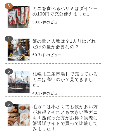
カニを食べるハサミはダイソー
の100円で充分使えました。
58.8k件のビュー
蟹の量と人数は？1人前はどれ
だけの量が必要なの？
50.7k件のビュー
札幌【二条市場】で売っている
カニは高いのか？見てきまし
た。
48.3k件のビュー
毛ガニは小さくても数が多い方
がお得？それとも大きい毛ガニ
を１匹買った方がお得？実際に
蟹通販サイトで買って比較して
みました！