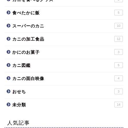
食べたかに飯
5
スーパーのカニ
10
カニの加工食品
12
かにのお菓子
3
カニ図鑑
5
カニの面白映像
4
おせち
3
未分類
14
人気記事