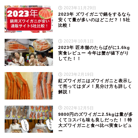
2023年11月29日
2023年 ズワイガニで鍋をするなら
安くて量が多いのはどこだ？！5社
比較！
2023年10月1日
2023年 匠本舗のたらばがに1.6kg
実食レビュー 今年は蟹が値下がり
してた！！
2023年2月19日
紅ズワイガニはズワイガニと表示し
て売ってはダメ！見分け方も詳しく
解説！
2022年12月5日
9800円のズワイガニ2.5kgは量が多
くてコスパも味も良しだった！！特
大ズワイガニと食べ比べ実食レビュ
ー