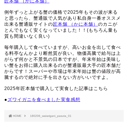
匠本舗 （かに本舗）
例年ずっと上がる蟹の価格で2025年もその波が来る
と思ったら、蟹通販で人気があり私自身一番オススメ
出来る蟹通販サイトの
匠本舗 （かに本舗）
のカニが
とんでもなく安くなっていました！！(もちろん量も
質も間違いなく良い)
毎年購入して食べていますが、高いお金を出して食べ
る料亭なんかより断然質が良い。物価高騰で給与は上
がらず何かと不景気の日本ですが、年末年始は美味し
い蟹をお得に購入出来るのが蟹通販最大手の匠本舗だ
からです！スーパーや市場は年末年始は蟹の値段が高
騰するので絶対に手を出さない方がいいですよ。
2025年匠本舗で購入して実食した記事はこちら
●
ズワイガニを食べました実食感想
HOME
180206_watarigani_pasuta_01