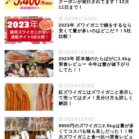
クーポンが発行されてます！12月
11日まで！
2023年11月29日
2023年 ズワイガニで鍋をするなら
安くて量が多いのはどこだ？！5社
比較！
2023年10月1日
2023年 匠本舗のたらばがに1.6kg
実食レビュー 今年は蟹が値下がり
してた！！
2023年2月19日
紅ズワイガニはズワイガニと表示し
て売ってはダメ！見分け方も詳しく
解説！
2022年12月5日
9800円のズワイガニ2.5kgは量が多
くてコスパも味も良しだった！！特
大ズワイガニと食べ比べ実食レビュ