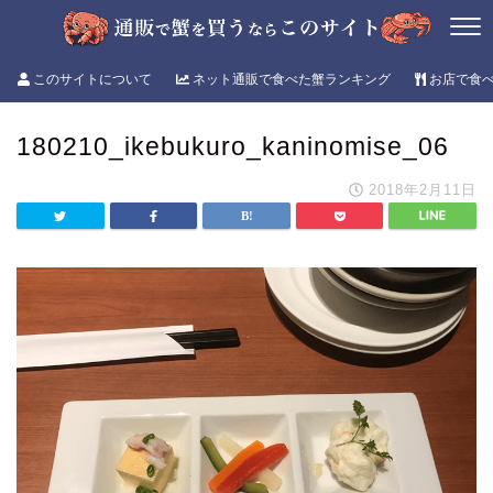
このサイトについて
ネット通販で食べた蟹ランキング
お店で食
180210_ikebukuro_kaninomise_06
2018年2月11日