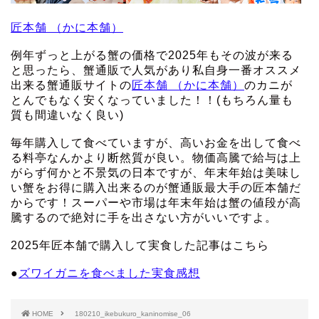
匠本舗 （かに本舗）
例年ずっと上がる蟹の価格で2025年もその波が来る
と思ったら、蟹通販で人気があり私自身一番オススメ
出来る蟹通販サイトの
匠本舗 （かに本舗）
のカニが
とんでもなく安くなっていました！！(もちろん量も
質も間違いなく良い)
毎年購入して食べていますが、高いお金を出して食べ
る料亭なんかより断然質が良い。物価高騰で給与は上
がらず何かと不景気の日本ですが、年末年始は美味し
い蟹をお得に購入出来るのが蟹通販最大手の匠本舗だ
からです！スーパーや市場は年末年始は蟹の値段が高
騰するので絶対に手を出さない方がいいですよ。
2025年匠本舗で購入して実食した記事はこちら
●
ズワイガニを食べました実食感想
HOME
180210_ikebukuro_kaninomise_06