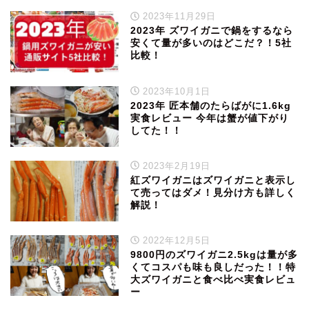
2023年11月29日
2023年 ズワイガニで鍋をするなら
安くて量が多いのはどこだ？！5社
比較！
2023年10月1日
2023年 匠本舗のたらばがに1.6kg
実食レビュー 今年は蟹が値下がり
してた！！
2023年2月19日
紅ズワイガニはズワイガニと表示し
て売ってはダメ！見分け方も詳しく
解説！
2022年12月5日
9800円のズワイガニ2.5kgは量が多
くてコスパも味も良しだった！！特
大ズワイガニと食べ比べ実食レビュ
ー