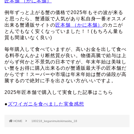
匠本舗 （かに本舗）
例年ずっと上がる蟹の価格で2025年もその波が来る
と思ったら、蟹通販で人気があり私自身一番オススメ
出来る蟹通販サイトの
匠本舗 （かに本舗）
のカニが
とんでもなく安くなっていました！！(もちろん量も
質も間違いなく良い)
毎年購入して食べていますが、高いお金を出して食べ
る料亭なんかより断然質が良い。物価高騰で給与は上
がらず何かと不景気の日本ですが、年末年始は美味し
い蟹をお得に購入出来るのが蟹通販最大手の匠本舗だ
からです！スーパーや市場は年末年始は蟹の値段が高
騰するので絶対に手を出さない方がいいですよ。
2025年匠本舗で購入して実食した記事はこちら
●
ズワイガニを食べました実食感想
HOME
180218_keganimuitokimasita_18