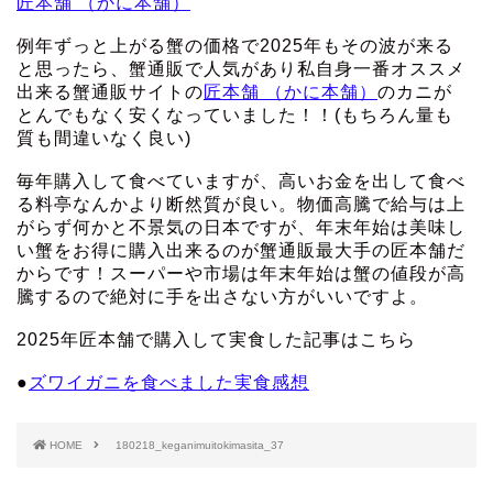
匠本舗 （かに本舗）
例年ずっと上がる蟹の価格で2025年もその波が来る
と思ったら、蟹通販で人気があり私自身一番オススメ
出来る蟹通販サイトの
匠本舗 （かに本舗）
のカニが
とんでもなく安くなっていました！！(もちろん量も
質も間違いなく良い)
毎年購入して食べていますが、高いお金を出して食べ
る料亭なんかより断然質が良い。物価高騰で給与は上
がらず何かと不景気の日本ですが、年末年始は美味し
い蟹をお得に購入出来るのが蟹通販最大手の匠本舗だ
からです！スーパーや市場は年末年始は蟹の値段が高
騰するので絶対に手を出さない方がいいですよ。
2025年匠本舗で購入して実食した記事はこちら
●
ズワイガニを食べました実食感想
HOME
180218_keganimuitokimasita_37