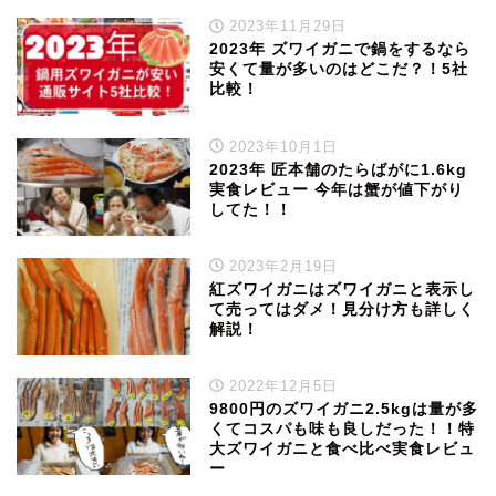
2023年11月29日
2023年 ズワイガニで鍋をするなら
安くて量が多いのはどこだ？！5社
比較！
2023年10月1日
2023年 匠本舗のたらばがに1.6kg
実食レビュー 今年は蟹が値下がり
してた！！
2023年2月19日
紅ズワイガニはズワイガニと表示し
て売ってはダメ！見分け方も詳しく
解説！
2022年12月5日
9800円のズワイガニ2.5kgは量が多
くてコスパも味も良しだった！！特
大ズワイガニと食べ比べ実食レビュ
ー