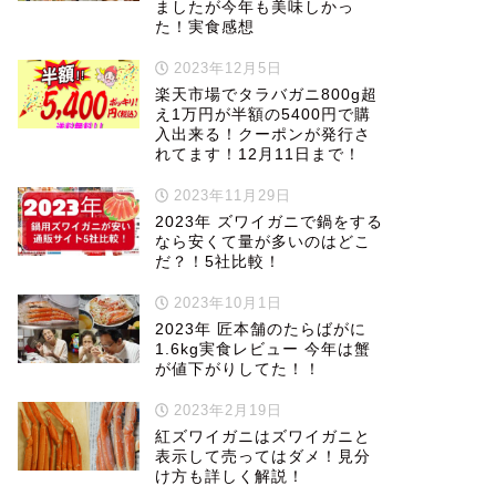
ましたが今年も美味しかっ
た！実食感想
2023年12月5日
楽天市場でタラバガニ800g超
え1万円が半額の5400円で購
入出来る！クーポンが発行さ
れてます！12月11日まで！
2023年11月29日
2023年 ズワイガニで鍋をする
なら安くて量が多いのはどこ
だ？！5社比較！
2023年10月1日
2023年 匠本舗のたらばがに
1.6kg実食レビュー 今年は蟹
が値下がりしてた！！
2023年2月19日
紅ズワイガニはズワイガニと
表示して売ってはダメ！見分
け方も詳しく解説！