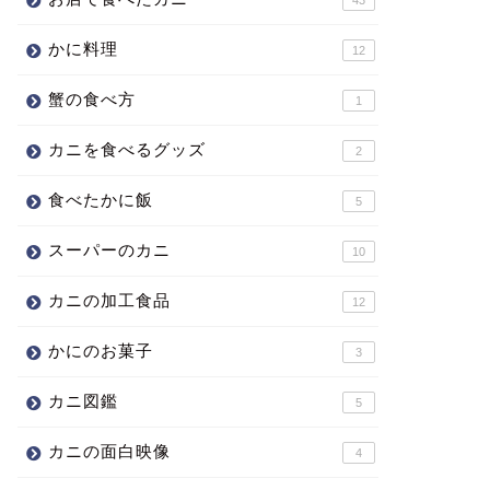
かに料理
12
蟹の食べ方
1
カニを食べるグッズ
2
食べたかに飯
5
スーパーのカニ
10
カニの加工食品
12
かにのお菓子
3
カニ図鑑
5
カニの面白映像
4