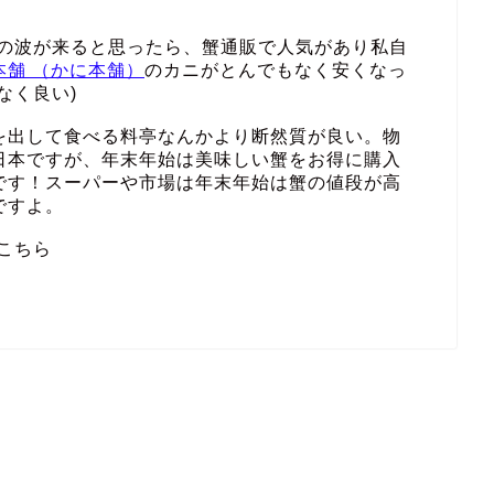
その波が来ると思ったら、蟹通販で人気があり私自
本舗 （かに本舗）
のカニがとんでもなく安くなっ
なく良い)
を出して食べる料亭なんかより断然質が良い。物
日本ですが、年末年始は美味しい蟹をお得に購入
です！スーパーや市場は年末年始は蟹の値段が高
ですよ。
こちら