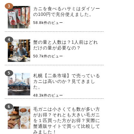
カニを食べるハサミはダイソー
の100円で充分使えました。
58.8k件のビュー
蟹の量と人数は？1人前はどれ
だけの量が必要なの？
50.7k件のビュー
札幌【二条市場】で売っている
カニは高いのか？見てきまし
た。
48.3k件のビュー
毛ガニは小さくても数が多い方
がお得？それとも大きい毛ガニ
を１匹買った方がお得？実際に
蟹通販サイトで買って比較して
みました！