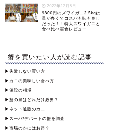
2022年12月5日
9800円のズワイガニ2.5kgは
量が多くてコスパも味も良し
だった！！特大ズワイガニと
食べ比べ実食レビュー
蟹を買いたい人が読む記事
▶︎失敗しない買い方
▶︎カニの美味しい食べ方
▶︎値段の相場
▶︎蟹の量はどれだけ必要？
▶︎ネット通販のカニ
▶︎スーパ/デパートの蟹を調査
▶︎市場のかにはお得？