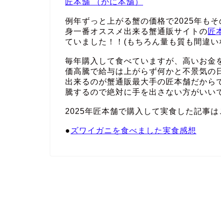
匠本舗 （かに本舗）
例年ずっと上がる蟹の価格で2025年も
身一番オススメ出来る蟹通販サイトの
匠
ていました！！(もちろん量も質も間違い
毎年購入して食べていますが、高いお金
価高騰で給与は上がらず何かと不景気の
出来るのが蟹通販最大手の匠本舗だから
騰するので絶対に手を出さない方がいい
2025年匠本舗で購入して実食した記事は
●
ズワイガニを食べました実食感想