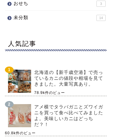
おせち
3
未分類
14
人気記事
北海道の【新千歳空港】で売っ
ているカニの値段や相場を見て
きました。大量写真あり。
78.9k件のビュー
アメ横でタラバガニとズワイガ
ニを買って食べ比べてみました
よ。美味しいカニはどっち
だ？！
60.8k件のビュー