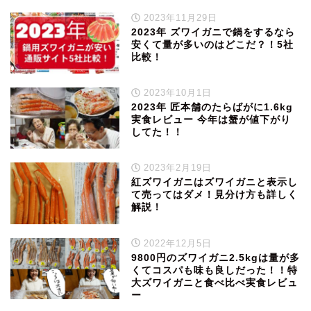
2023年11月29日
2023年 ズワイガニで鍋をするなら
安くて量が多いのはどこだ？！5社
比較！
2023年10月1日
2023年 匠本舗のたらばがに1.6kg
実食レビュー 今年は蟹が値下がり
してた！！
2023年2月19日
紅ズワイガニはズワイガニと表示し
て売ってはダメ！見分け方も詳しく
解説！
2022年12月5日
9800円のズワイガニ2.5kgは量が多
くてコスパも味も良しだった！！特
大ズワイガニと食べ比べ実食レビュ
ー