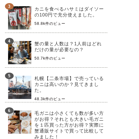
カニを食べるハサミはダイソー
の100円で充分使えました。
58.8k件のビュー
蟹の量と人数は？1人前はどれ
だけの量が必要なの？
50.7k件のビュー
札幌【二条市場】で売っている
カニは高いのか？見てきまし
た。
48.3k件のビュー
毛ガニは小さくても数が多い方
がお得？それとも大きい毛ガニ
を１匹買った方がお得？実際に
蟹通販サイトで買って比較して
みました！