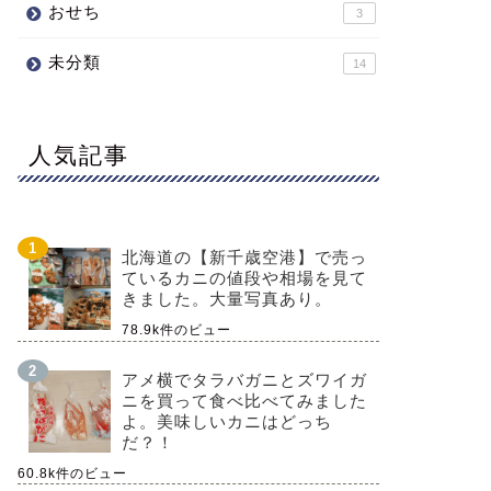
おせち
3
未分類
14
人気記事
北海道の【新千歳空港】で売っ
ているカニの値段や相場を見て
きました。大量写真あり。
78.9k件のビュー
アメ横でタラバガニとズワイガ
ニを買って食べ比べてみました
よ。美味しいカニはどっち
だ？！
60.8k件のビュー