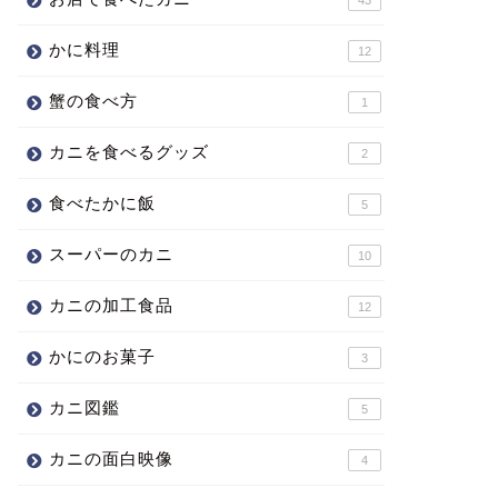
かに料理
12
蟹の食べ方
1
カニを食べるグッズ
2
食べたかに飯
5
スーパーのカニ
10
カニの加工食品
12
かにのお菓子
3
カニ図鑑
5
カニの面白映像
4