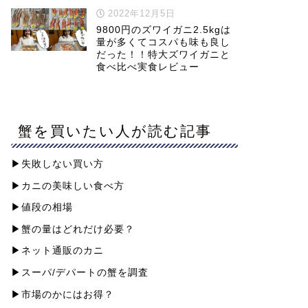
2022年12月5日
9800円のズワイガニ2.5kgは
量が多くてコスパも味も良し
だった！！特大ズワイガニと
食べ比べ実食レビュー
蟹を買いたい人が読む記事
▶︎失敗しない買い方
▶︎カニの美味しい食べ方
▶︎値段の相場
▶︎蟹の量はどれだけ必要？
▶︎ネット通販のカニ
▶︎スーパ/デパートの蟹を調査
▶︎市場のかにはお得？