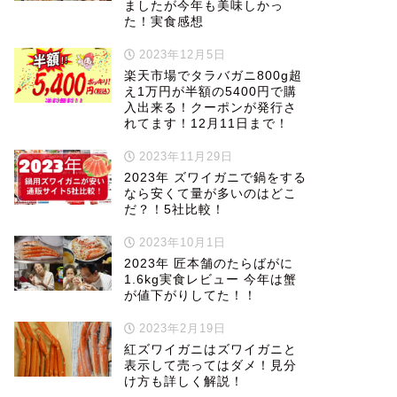
ましたが今年も美味しかっ
た！実食感想
2023年12月5日
楽天市場でタラバガニ800g超
え1万円が半額の5400円で購
入出来る！クーポンが発行さ
れてます！12月11日まで！
2023年11月29日
2023年 ズワイガニで鍋をする
なら安くて量が多いのはどこ
だ？！5社比較！
2023年10月1日
2023年 匠本舗のたらばがに
1.6kg実食レビュー 今年は蟹
が値下がりしてた！！
2023年2月19日
紅ズワイガニはズワイガニと
表示して売ってはダメ！見分
け方も詳しく解説！