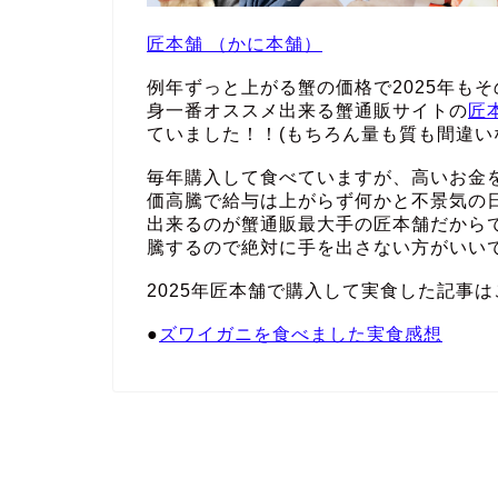
匠本舗 （かに本舗）
例年ずっと上がる蟹の価格で2025年も
身一番オススメ出来る蟹通販サイトの
匠
ていました！！(もちろん量も質も間違い
毎年購入して食べていますが、高いお金
価高騰で給与は上がらず何かと不景気の
出来るのが蟹通販最大手の匠本舗だから
騰するので絶対に手を出さない方がいい
2025年匠本舗で購入して実食した記事は
●
ズワイガニを食べました実食感想