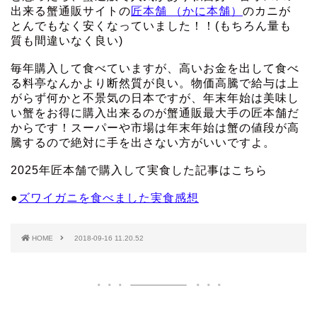
出来る蟹通販サイトの
匠本舗 （かに本舗）
のカニが
とんでもなく安くなっていました！！(もちろん量も
質も間違いなく良い)
毎年購入して食べていますが、高いお金を出して食べ
る料亭なんかより断然質が良い。物価高騰で給与は上
がらず何かと不景気の日本ですが、年末年始は美味し
い蟹をお得に購入出来るのが蟹通販最大手の匠本舗だ
からです！スーパーや市場は年末年始は蟹の値段が高
騰するので絶対に手を出さない方がいいですよ。
2025年匠本舗で購入して実食した記事はこちら
●
ズワイガニを食べました実食感想
HOME
2018-09-16 11.20.52