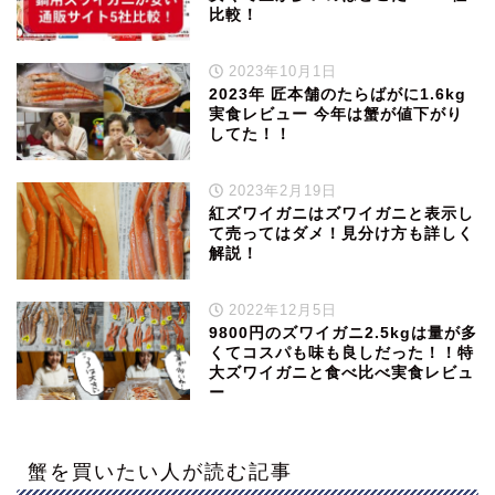
比較！
2023年10月1日
2023年 匠本舗のたらばがに1.6kg
実食レビュー 今年は蟹が値下がり
してた！！
2023年2月19日
紅ズワイガニはズワイガニと表示し
て売ってはダメ！見分け方も詳しく
解説！
2022年12月5日
9800円のズワイガニ2.5kgは量が多
くてコスパも味も良しだった！！特
大ズワイガニと食べ比べ実食レビュ
ー
蟹を買いたい人が読む記事