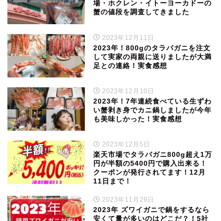
場・ホクレン・イトーヨーカドーの
蟹の値段を調査してきました
2023年12月11日
2023年！800gのタラバガニを注文
して実家の両親に送りましたが大満
足との連絡！実食感想
2023年12月10日
2023年！7年連続食べている生ずわ
い蟹剥き身でカニ鍋しましたが今年
も美味しかった！実食感想
2023年12月5日
楽天市場でタラバガニ800g超え1万
円が半額の5400円で購入出来る！
クーポンが発行されてます！12月
11日まで！
2023年11月29日
2023年 ズワイガニで鍋をするなら
安くて量が多いのはどこだ？！5社