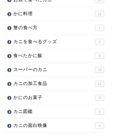
かに料理
12
蟹の食べ方
1
カニを食べるグッズ
2
食べたかに飯
5
スーパーのカニ
10
カニの加工食品
12
かにのお菓子
3
カニ図鑑
5
カニの面白映像
4