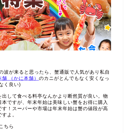
その波が来ると思ったら、蟹通販で人気があり私自
本舗 （かに本舗）
のカニがとんでもなく安くなっ
なく良い)
を出して食べる料亭なんかより断然質が良い。物
日本ですが、年末年始は美味しい蟹をお得に購入
です！スーパーや市場は年末年始は蟹の値段が高
ですよ。
こちら