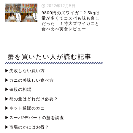
2022年12月5日
9800円のズワイガニ2.5kgは
量が多くてコスパも味も良し
だった！！特大ズワイガニと
食べ比べ実食レビュー
蟹を買いたい人が読む記事
▶︎失敗しない買い方
▶︎カニの美味しい食べ方
▶︎値段の相場
▶︎蟹の量はどれだけ必要？
▶︎ネット通販のカニ
▶︎スーパ/デパートの蟹を調査
▶︎市場のかにはお得？