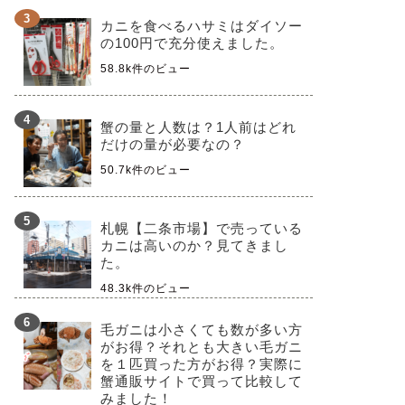
カニを食べるハサミはダイソー
の100円で充分使えました。
58.8k件のビュー
蟹の量と人数は？1人前はどれ
だけの量が必要なの？
50.7k件のビュー
札幌【二条市場】で売っている
カニは高いのか？見てきまし
た。
48.3k件のビュー
毛ガニは小さくても数が多い方
がお得？それとも大きい毛ガニ
を１匹買った方がお得？実際に
蟹通販サイトで買って比較して
みました！