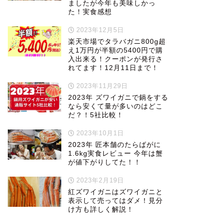
ましたが今年も美味しかっ
た！実食感想
2023年12月5日
楽天市場でタラバガニ800g超
え1万円が半額の5400円で購
入出来る！クーポンが発行さ
れてます！12月11日まで！
2023年11月29日
2023年 ズワイガニで鍋をする
なら安くて量が多いのはどこ
だ？！5社比較！
2023年10月1日
2023年 匠本舗のたらばがに
1.6kg実食レビュー 今年は蟹
が値下がりしてた！！
2023年2月19日
紅ズワイガニはズワイガニと
表示して売ってはダメ！見分
け方も詳しく解説！