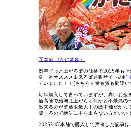
匠本舗 （かに本舗）
例年ずっと上がる蟹の価格で2025年も
身一番オススメ出来る蟹通販サイトの
匠
ていました！！(もちろん量も質も間違い
毎年購入して食べていますが、高いお金
価高騰で給与は上がらず何かと不景気の
出来るのが蟹通販最大手の匠本舗だから
騰するので絶対に手を出さない方がいい
2025年匠本舗で購入して実食した記事は