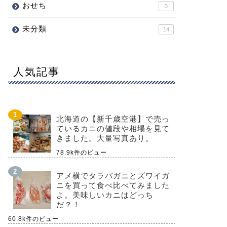
おせち
3
未分類
14
人気記事
北海道の【新千歳空港】で売っ
ているカニの値段や相場を見て
きました。大量写真あり。
78.9k件のビュー
アメ横でタラバガニとズワイガ
ニを買って食べ比べてみました
よ。美味しいカニはどっち
だ？！
60.8k件のビュー