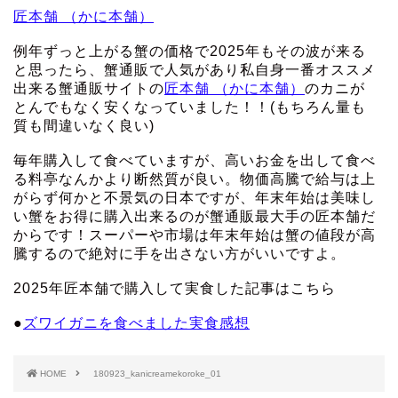
匠本舗 （かに本舗）
例年ずっと上がる蟹の価格で2025年もその波が来る
と思ったら、蟹通販で人気があり私自身一番オススメ
出来る蟹通販サイトの
匠本舗 （かに本舗）
のカニが
とんでもなく安くなっていました！！(もちろん量も
質も間違いなく良い)
毎年購入して食べていますが、高いお金を出して食べ
る料亭なんかより断然質が良い。物価高騰で給与は上
がらず何かと不景気の日本ですが、年末年始は美味し
い蟹をお得に購入出来るのが蟹通販最大手の匠本舗だ
からです！スーパーや市場は年末年始は蟹の値段が高
騰するので絶対に手を出さない方がいいですよ。
2025年匠本舗で購入して実食した記事はこちら
●
ズワイガニを食べました実食感想
HOME
180923_kanicreamekoroke_01