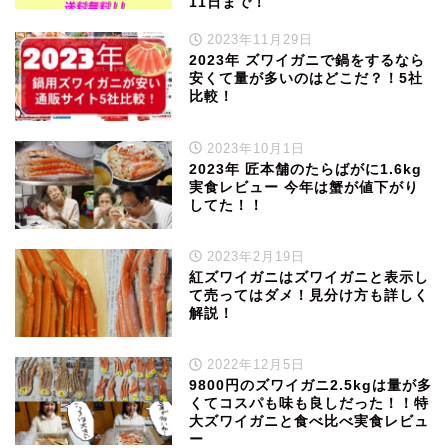
11日まで！
2023年11月29日
2023年 ズワイガニで鍋をするなら
安くて量が多いのはどこだ？！5社
比較！
2023年10月1日
2023年 匠本舗のたらばがに1.6kg
実食レビュー 今年は蟹が値下がり
してた！！
2023年2月19日
紅ズワイガニはズワイガニと表示し
て売ってはダメ！見分け方も詳しく
解説！
2022年12月5日
9800円のズワイガニ2.5kgは量が多
くてコスパも味も良しだった！！特
大ズワイガニと食べ比べ実食レビュ
ー