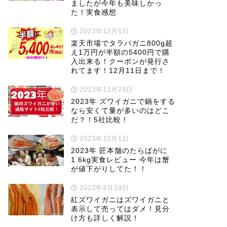
ましたが今年も美味しかっ
た！実食感想
2023年12月5日
楽天市場でタラバガニ800g超
え1万円が半額の5400円で購
入出来る！クーポンが発行さ
れてます！12月11日まで！
2023年11月29日
2023年 ズワイガニで鍋をする
なら安くて量が多いのはどこ
だ？！5社比較！
2023年10月1日
2023年 匠本舗のたらばがに
1.6kg実食レビュー 今年は蟹
が値下がりしてた！！
2023年2月19日
紅ズワイガニはズワイガニと
表示して売ってはダメ！見分
け方も詳しく解説！