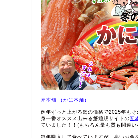
匠本舗 （かに本舗）
例年ずっと上がる蟹の価格で2025年も
身一番オススメ出来る蟹通販サイトの
匠
ていました！！(もちろん量も質も間違い
毎年購入して食べていますが、高いお金