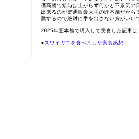
価高騰で給与は上がらず何かと不景気の
出来るのが蟹通販最大手の匠本舗だから
騰するので絶対に手を出さない方がいい
2025年匠本舗で購入して実食した記事は
●
ズワイガニを食べました実食感想