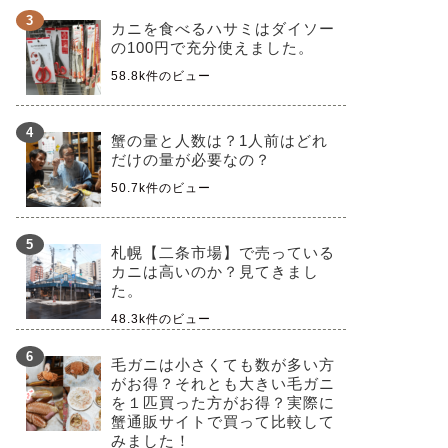
カニを食べるハサミはダイソー
の100円で充分使えました。
58.8k件のビュー
蟹の量と人数は？1人前はどれ
だけの量が必要なの？
50.7k件のビュー
札幌【二条市場】で売っている
カニは高いのか？見てきまし
た。
48.3k件のビュー
毛ガニは小さくても数が多い方
がお得？それとも大きい毛ガニ
を１匹買った方がお得？実際に
蟹通販サイトで買って比較して
みました！