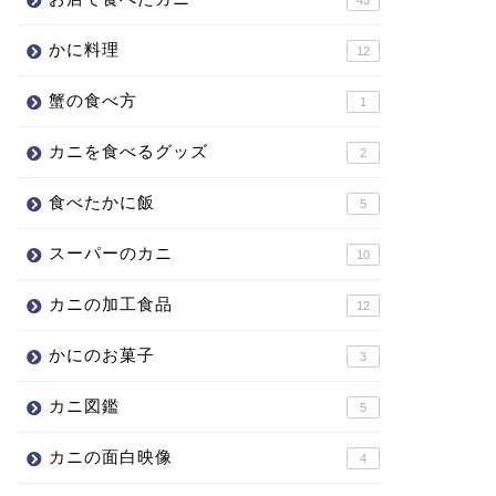
かに料理
12
蟹の食べ方
1
カニを食べるグッズ
2
食べたかに飯
5
スーパーのカニ
10
カニの加工食品
12
かにのお菓子
3
カニ図鑑
5
カニの面白映像
4