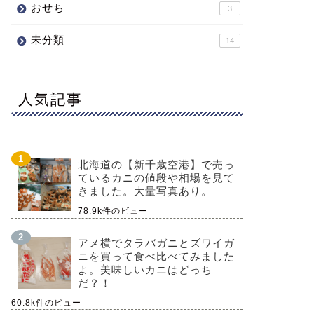
おせち
3
未分類
14
人気記事
北海道の【新千歳空港】で売っ
ているカニの値段や相場を見て
きました。大量写真あり。
78.9k件のビュー
アメ横でタラバガニとズワイガ
ニを買って食べ比べてみました
よ。美味しいカニはどっち
だ？！
60.8k件のビュー