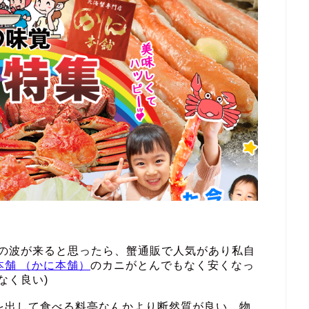
その波が来ると思ったら、蟹通販で人気があり私自
本舗 （かに本舗）
のカニがとんでもなく安くなっ
なく良い)
を出して食べる料亭なんかより断然質が良い。物