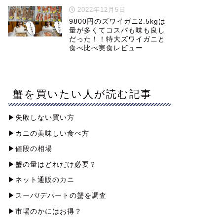
2022年12月5日
9800円のズワイガニ2.5kgは
量が多くてコスパも味も良し
だった！！特大ズワイガニと
食べ比べ実食レビュー
蟹を買いたい人が読む記事
▶︎失敗しない買い方
▶︎カニの美味しい食べ方
▶︎値段の相場
▶︎蟹の量はどれだけ必要？
▶︎ネット通販のカニ
▶︎スーパ/デパートの蟹を調査
▶︎市場のかにはお得？