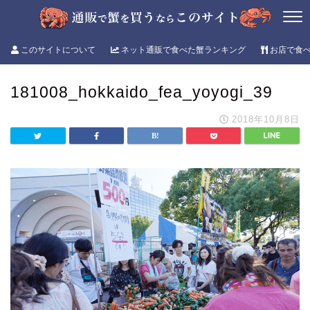
このサイトについて
ネット通販で食べた蟹ランキング
お店で食
181008_hokkaido_fea_yoyogi_39
2018年10月8日