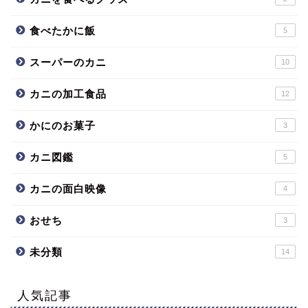
食べたかに飯
5
スーパーのカニ
10
カニの加工食品
12
かにのお菓子
3
カニ図鑑
5
カニの面白映像
4
おせち
3
未分類
14
人気記事