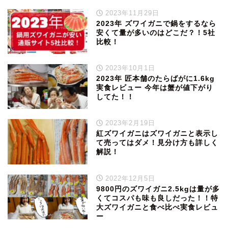
2023年11月29日
2023年 ズワイガニで鍋をするなら
安くて量が多いのはどこだ？！5社
比較！
2023年10月1日
2023年 匠本舗のたらばがに1.6kg
実食レビュー 今年は蟹が値下がり
してた！！
2023年2月19日
紅ズワイガニはズワイガニと表示し
て売ってはダメ！見分け方も詳しく
解説！
2022年12月5日
9800円のズワイガニ2.5kgは量が多
くてコスパも味も良しだった！！特
大ズワイガニと食べ比べ実食レビュ
ー