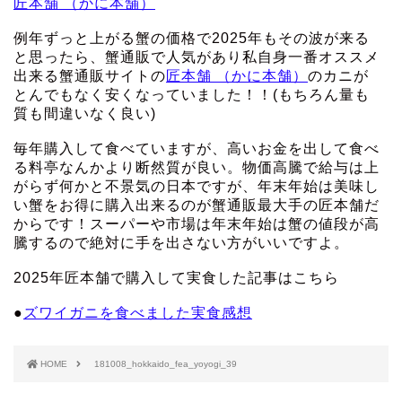
匠本舗 （かに本舗）
例年ずっと上がる蟹の価格で2025年もその波が来る
と思ったら、蟹通販で人気があり私自身一番オススメ
出来る蟹通販サイトの
匠本舗 （かに本舗）
のカニが
とんでもなく安くなっていました！！(もちろん量も
質も間違いなく良い)
毎年購入して食べていますが、高いお金を出して食べ
る料亭なんかより断然質が良い。物価高騰で給与は上
がらず何かと不景気の日本ですが、年末年始は美味し
い蟹をお得に購入出来るのが蟹通販最大手の匠本舗だ
からです！スーパーや市場は年末年始は蟹の値段が高
騰するので絶対に手を出さない方がいいですよ。
2025年匠本舗で購入して実食した記事はこちら
●
ズワイガニを食べました実食感想
HOME
181008_hokkaido_fea_yoyogi_39