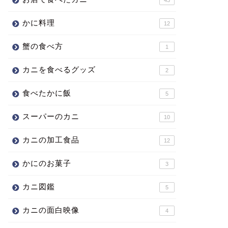
かに料理
12
蟹の食べ方
1
カニを食べるグッズ
2
食べたかに飯
5
スーパーのカニ
10
カニの加工食品
12
かにのお菓子
3
カニ図鑑
5
カニの面白映像
4