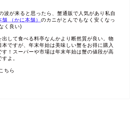
その波が来ると思ったら、蟹通販で人気があり私自
本舗 （かに本舗）
のカニがとんでもなく安くなっ
なく良い)
を出して食べる料亭なんかより断然質が良い。物
日本ですが、年末年始は美味しい蟹をお得に購入
です！スーパーや市場は年末年始は蟹の値段が高
ですよ。
こちら