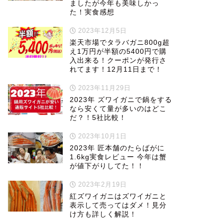
ましたが今年も美味しかっ
た！実食感想
2023年12月5日
楽天市場でタラバガニ800g超
え1万円が半額の5400円で購
入出来る！クーポンが発行さ
れてます！12月11日まで！
2023年11月29日
2023年 ズワイガニで鍋をする
なら安くて量が多いのはどこ
だ？！5社比較！
2023年10月1日
2023年 匠本舗のたらばがに
1.6kg実食レビュー 今年は蟹
が値下がりしてた！！
2023年2月19日
紅ズワイガニはズワイガニと
表示して売ってはダメ！見分
け方も詳しく解説！