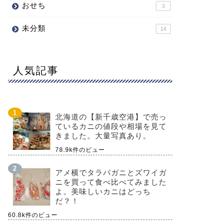
おせち
3
未分類
14
人気記事
北海道の【新千歳空港】で売っ
ているカニの値段や相場を見て
きました。大量写真あり。
78.9k件のビュー
アメ横でタラバガニとズワイガ
ニを買って食べ比べてみました
よ。美味しいカニはどっち
だ？！
60.8k件のビュー