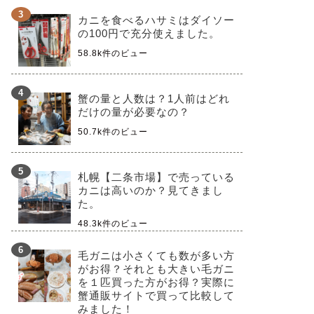
カニを食べるハサミはダイソー
の100円で充分使えました。
58.8k件のビュー
蟹の量と人数は？1人前はどれ
だけの量が必要なの？
50.7k件のビュー
札幌【二条市場】で売っている
カニは高いのか？見てきまし
た。
48.3k件のビュー
毛ガニは小さくても数が多い方
がお得？それとも大きい毛ガニ
を１匹買った方がお得？実際に
蟹通販サイトで買って比較して
みました！