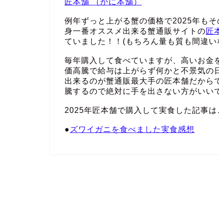
匠本舗 （かに本舗）
例年ずっと上がる蟹の価格で2025年も
身一番オススメ出来る蟹通販サイトの
匠
ていました！！(もちろん量も質も間違い
毎年購入して食べていますが、高いお金
価高騰で給与は上がらず何かと不景気の
出来るのが蟹通販最大手の匠本舗だから
騰するので絶対に手を出さない方がいい
2025年匠本舗で購入して実食した記事は
●
ズワイガニを食べました実食感想