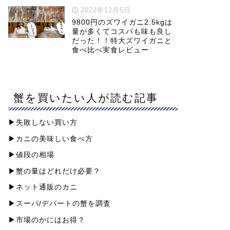
2022年12月5日
9800円のズワイガニ2.5kgは
量が多くてコスパも味も良し
だった！！特大ズワイガニと
食べ比べ実食レビュー
蟹を買いたい人が読む記事
▶︎失敗しない買い方
▶︎カニの美味しい食べ方
▶︎値段の相場
▶︎蟹の量はどれだけ必要？
▶︎ネット通販のカニ
▶︎スーパ/デパートの蟹を調査
▶︎市場のかにはお得？