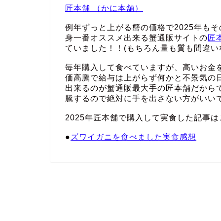
匠本舗 （かに本舗）
例年ずっと上がる蟹の価格で2025年も
身一番オススメ出来る蟹通販サイトの
匠
ていました！！(もちろん量も質も間違い
毎年購入して食べていますが、高いお金
価高騰で給与は上がらず何かと不景気の
出来るのが蟹通販最大手の匠本舗だから
騰するので絶対に手を出さない方がいい
2025年匠本舗で購入して実食した記事は
●
ズワイガニを食べました実食感想