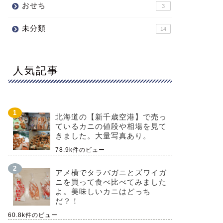
おせち
3
未分類
14
人気記事
北海道の【新千歳空港】で売っ
ているカニの値段や相場を見て
きました。大量写真あり。
78.9k件のビュー
アメ横でタラバガニとズワイガ
ニを買って食べ比べてみました
よ。美味しいカニはどっち
だ？！
60.8k件のビュー