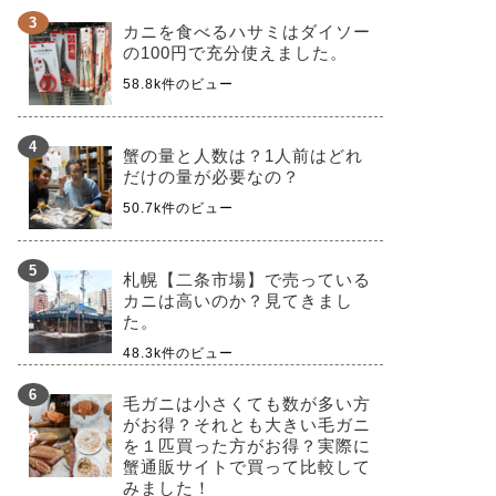
カニを食べるハサミはダイソー
の100円で充分使えました。
58.8k件のビュー
蟹の量と人数は？1人前はどれ
だけの量が必要なの？
50.7k件のビュー
札幌【二条市場】で売っている
カニは高いのか？見てきまし
た。
48.3k件のビュー
毛ガニは小さくても数が多い方
がお得？それとも大きい毛ガニ
を１匹買った方がお得？実際に
蟹通販サイトで買って比較して
みました！