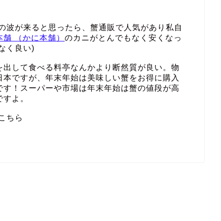
その波が来ると思ったら、蟹通販で人気があり私自
本舗 （かに本舗）
のカニがとんでもなく安くなっ
なく良い)
を出して食べる料亭なんかより断然質が良い。物
日本ですが、年末年始は美味しい蟹をお得に購入
です！スーパーや市場は年末年始は蟹の値段が高
ですよ。
こちら