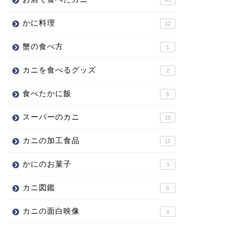
かに料理
12
蟹の食べ方
1
カニを食べるグッズ
2
食べたかに飯
5
スーパーのカニ
10
カニの加工食品
12
かにのお菓子
3
カニ図鑑
5
カニの面白映像
4