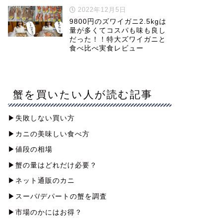
2022年12月5日
9800円のズワイガニ2.5kgは
量が多くてコスパも味も良し
だった！！特大ズワイガニと
食べ比べ実食レビュー
蟹を買いたい人が読む記事
▶︎失敗しない買い方
▶︎カニの美味しい食べ方
▶︎値段の相場
▶︎蟹の量はどれだけ必要？
▶︎ネット通販のカニ
▶︎スーパ/デパートの蟹を調査
▶︎市場のかにはお得？