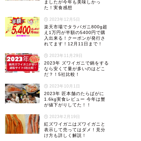
ましたが今年も美味しかっ
た！実食感想
2023年12月5日
楽天市場でタラバガニ800g超
え1万円が半額の5400円で購
入出来る！クーポンが発行さ
れてます！12月11日まで！
2023年11月29日
2023年 ズワイガニで鍋をする
なら安くて量が多いのはどこ
だ？！5社比較！
2023年10月1日
2023年 匠本舗のたらばがに
1.6kg実食レビュー 今年は蟹
が値下がりしてた！！
2023年2月19日
紅ズワイガニはズワイガニと
表示して売ってはダメ！見分
け方も詳しく解説！