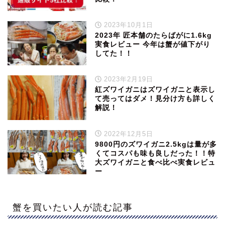
2023年10月1日
2023年 匠本舗のたらばがに1.6kg
実食レビュー 今年は蟹が値下がり
してた！！
2023年2月19日
紅ズワイガニはズワイガニと表示し
て売ってはダメ！見分け方も詳しく
解説！
2022年12月5日
9800円のズワイガニ2.5kgは量が多
くてコスパも味も良しだった！！特
大ズワイガニと食べ比べ実食レビュ
ー
蟹を買いたい人が読む記事