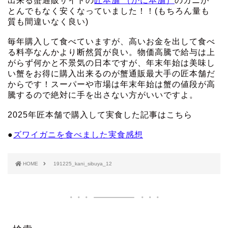
出来る蟹通販サイトの
匠本舗 （かに本舗）
のカニが
とんでもなく安くなっていました！！(もちろん量も
質も間違いなく良い)
毎年購入して食べていますが、高いお金を出して食べ
る料亭なんかより断然質が良い。物価高騰で給与は上
がらず何かと不景気の日本ですが、年末年始は美味し
い蟹をお得に購入出来るのが蟹通販最大手の匠本舗だ
からです！スーパーや市場は年末年始は蟹の値段が高
騰するので絶対に手を出さない方がいいですよ。
2025年匠本舗で購入して実食した記事はこちら
●
ズワイガニを食べました実食感想
HOME
191225_kani_sibuya_12