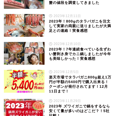
蟹の値段を調査してきました
2023年12月11日
2023年！800gのタラバガニを注文
して実家の両親に送りましたが大満
足との連絡！実食感想
2023年12月10日
2023年！7年連続食べている生ずわ
い蟹剥き身でカニ鍋しましたが今年
も美味しかった！実食感想
2023年12月5日
楽天市場でタラバガニ800g超え1万
円が半額の5400円で購入出来る！
クーポンが発行されてます！12月
11日まで！
2023年11月29日
2023年 ズワイガニで鍋をするなら
安くて量が多いのはどこだ？！5社
比較！