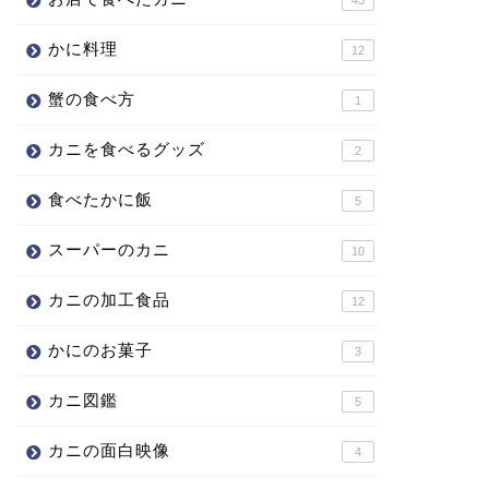
かに料理
12
蟹の食べ方
1
カニを食べるグッズ
2
食べたかに飯
5
スーパーのカニ
10
カニの加工食品
12
かにのお菓子
3
カニ図鑑
5
カニの面白映像
4