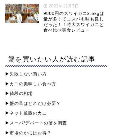
2022年12月5日
9800円のズワイガニ2.5kgは
量が多くてコスパも味も良し
だった！！特大ズワイガニと
食べ比べ実食レビュー
蟹を買いたい人が読む記事
▶︎失敗しない買い方
▶︎カニの美味しい食べ方
▶︎値段の相場
▶︎蟹の量はどれだけ必要？
▶︎ネット通販のカニ
▶︎スーパ/デパートの蟹を調査
▶︎市場のかにはお得？