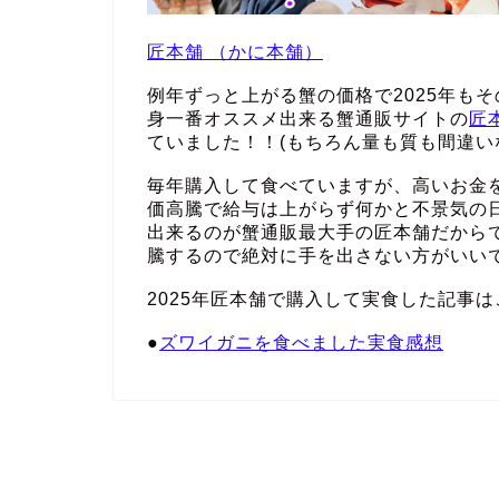
匠本舗 （かに本舗）
例年ずっと上がる蟹の価格で2025年も
身一番オススメ出来る蟹通販サイトの
匠
ていました！！(もちろん量も質も間違い
毎年購入して食べていますが、高いお金
価高騰で給与は上がらず何かと不景気の
出来るのが蟹通販最大手の匠本舗だから
騰するので絶対に手を出さない方がいい
2025年匠本舗で購入して実食した記事は
●
ズワイガニを食べました実食感想