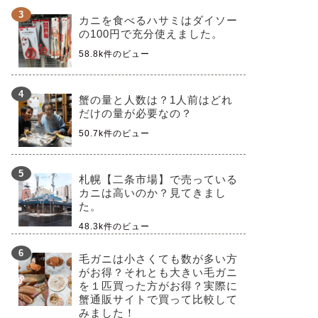
カニを食べるハサミはダイソー
の100円で充分使えました。
58.8k件のビュー
蟹の量と人数は？1人前はどれ
だけの量が必要なの？
50.7k件のビュー
札幌【二条市場】で売っている
カニは高いのか？見てきまし
た。
48.3k件のビュー
毛ガニは小さくても数が多い方
がお得？それとも大きい毛ガニ
を１匹買った方がお得？実際に
蟹通販サイトで買って比較して
みました！