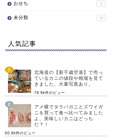
おせち
3
未分類
14
人気記事
北海道の【新千歳空港】で売っ
ているカニの値段や相場を見て
きました。大量写真あり。
78.9k件のビュー
アメ横でタラバガニとズワイガ
ニを買って食べ比べてみました
よ。美味しいカニはどっち
だ？！
60.8k件のビュー