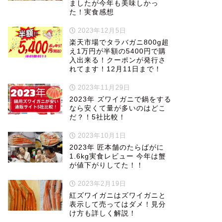
ましたが今年も美味しかっ
た！実食感想
2023年12月5日
楽天市場でタラバガニ800g超
え1万円が半額の5400円で購
入出来る！クーポンが発行さ
れてます！12月11日まで！
2023年11月29日
2023年 ズワイガニで鍋をする
なら安くて量が多いのはどこ
だ？！5社比較！
2023年10月1日
2023年 匠本舗のたらばがに
1.6kg実食レビュー 今年は蟹
が値下がりしてた！！
2023年2月19日
紅ズワイガニはズワイガニと
表示して売ってはダメ！見分
け方も詳しく解説！