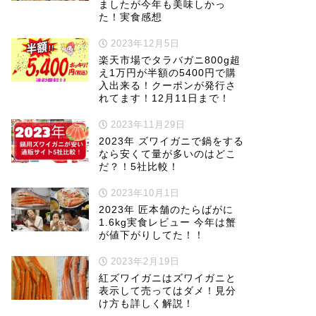
ましたが今年も美味しかっ
た！実食感想
2023年12月5日
楽天市場でタラバガニ800g超
え1万円が半額の5400円で購
入出来る！クーポンが発行さ
れてます！12月11日まで！
2023年11月29日
2023年 ズワイガニで鍋をする
なら安くて量が多いのはどこ
だ？！5社比較！
2023年10月1日
2023年 匠本舗のたらばがに
1.6kg実食レビュー 今年は蟹
が値下がりしてた！！
2023年2月19日
紅ズワイガニはズワイガニと
表示して売ってはダメ！見分
け方も詳しく解説！