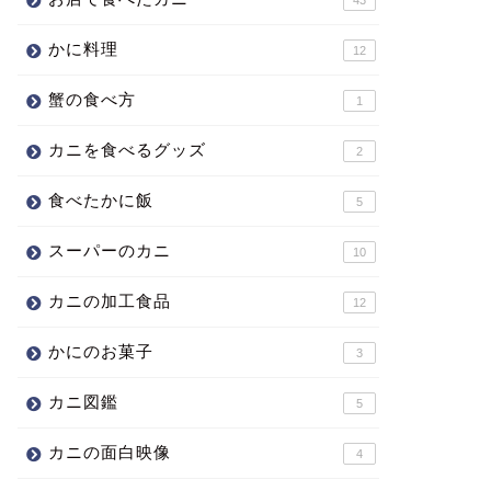
かに料理
12
蟹の食べ方
1
カニを食べるグッズ
2
食べたかに飯
5
スーパーのカニ
10
カニの加工食品
12
かにのお菓子
3
カニ図鑑
5
カニの面白映像
4