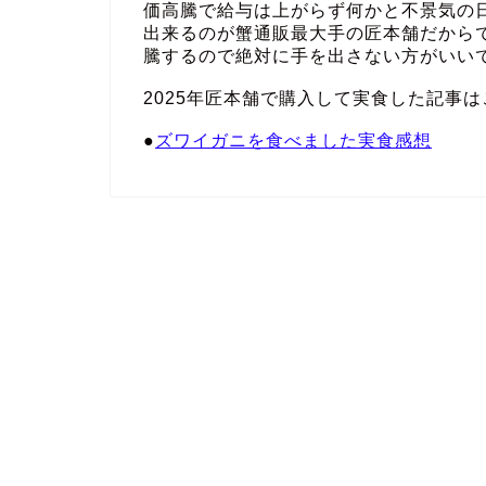
価高騰で給与は上がらず何かと不景気の
出来るのが蟹通販最大手の匠本舗だから
騰するので絶対に手を出さない方がいい
2025年匠本舗で購入して実食した記事は
●
ズワイガニを食べました実食感想