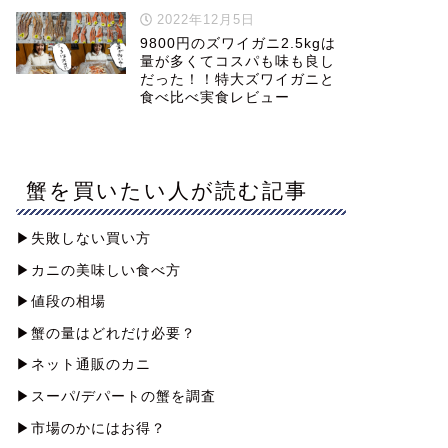
2022年12月5日
9800円のズワイガニ2.5kgは
量が多くてコスパも味も良し
だった！！特大ズワイガニと
食べ比べ実食レビュー
蟹を買いたい人が読む記事
▶︎失敗しない買い方
▶︎カニの美味しい食べ方
▶︎値段の相場
▶︎蟹の量はどれだけ必要？
▶︎ネット通販のカニ
▶︎スーパ/デパートの蟹を調査
▶︎市場のかにはお得？