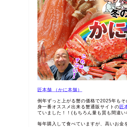
匠本舗 （かに本舗）
例年ずっと上がる蟹の価格で2025年も
身一番オススメ出来る蟹通販サイトの
匠
ていました！！(もちろん量も質も間違い
毎年購入して食べていますが、高いお金