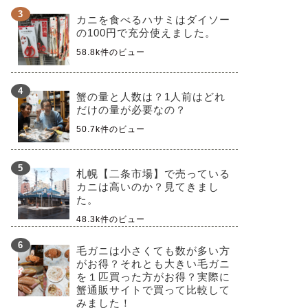
カニを食べるハサミはダイソー
の100円で充分使えました。
58.8k件のビュー
蟹の量と人数は？1人前はどれ
だけの量が必要なの？
50.7k件のビュー
札幌【二条市場】で売っている
カニは高いのか？見てきまし
た。
48.3k件のビュー
毛ガニは小さくても数が多い方
がお得？それとも大きい毛ガニ
を１匹買った方がお得？実際に
蟹通販サイトで買って比較して
みました！