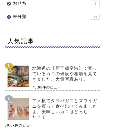
おせち
3
未分類
14
人気記事
北海道の【新千歳空港】で売っ
ているカニの値段や相場を見て
きました。大量写真あり。
78.9k件のビュー
アメ横でタラバガニとズワイガ
ニを買って食べ比べてみました
よ。美味しいカニはどっち
だ？！
60.8k件のビュー