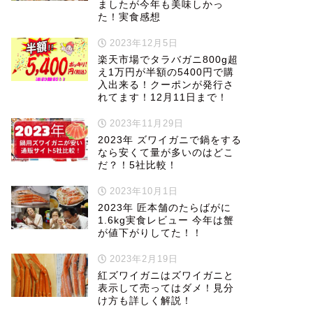
ましたが今年も美味しかっ
た！実食感想
2023年12月5日
楽天市場でタラバガニ800g超
え1万円が半額の5400円で購
入出来る！クーポンが発行さ
れてます！12月11日まで！
2023年11月29日
2023年 ズワイガニで鍋をする
なら安くて量が多いのはどこ
だ？！5社比較！
2023年10月1日
2023年 匠本舗のたらばがに
1.6kg実食レビュー 今年は蟹
が値下がりしてた！！
2023年2月19日
紅ズワイガニはズワイガニと
表示して売ってはダメ！見分
け方も詳しく解説！