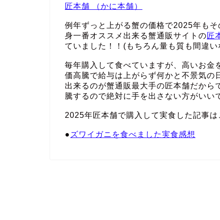
匠本舗 （かに本舗）
例年ずっと上がる蟹の価格で2025年も
身一番オススメ出来る蟹通販サイトの
匠
ていました！！(もちろん量も質も間違い
毎年購入して食べていますが、高いお金
価高騰で給与は上がらず何かと不景気の
出来るのが蟹通販最大手の匠本舗だから
騰するので絶対に手を出さない方がいい
2025年匠本舗で購入して実食した記事は
●
ズワイガニを食べました実食感想