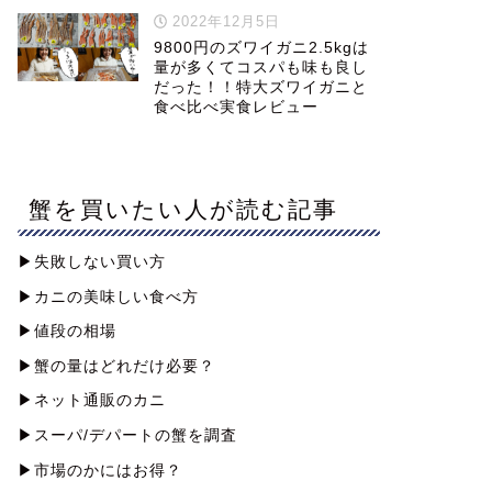
2022年12月5日
9800円のズワイガニ2.5kgは
量が多くてコスパも味も良し
だった！！特大ズワイガニと
食べ比べ実食レビュー
蟹を買いたい人が読む記事
▶︎失敗しない買い方
▶︎カニの美味しい食べ方
▶︎値段の相場
▶︎蟹の量はどれだけ必要？
▶︎ネット通販のカニ
▶︎スーパ/デパートの蟹を調査
▶︎市場のかにはお得？