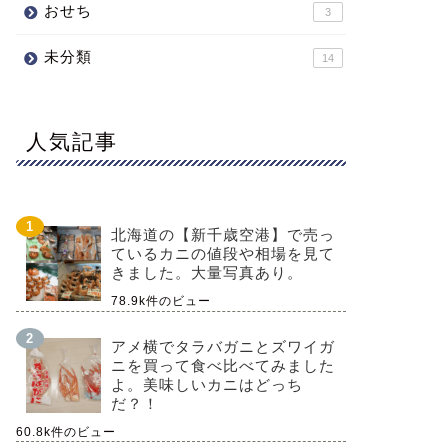
おせち
3
未分類
14
人気記事
北海道の【新千歳空港】で売っ
ているカニの値段や相場を見て
きました。大量写真あり。
78.9k件のビュー
アメ横でタラバガニとズワイガ
ニを買って食べ比べてみました
よ。美味しいカニはどっち
だ？！
60.8k件のビュー