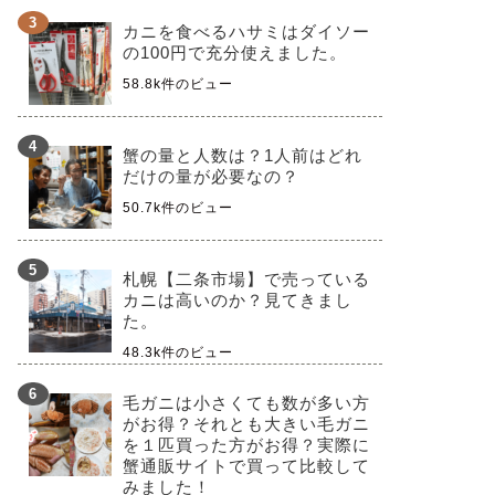
カニを食べるハサミはダイソー
の100円で充分使えました。
58.8k件のビュー
蟹の量と人数は？1人前はどれ
だけの量が必要なの？
50.7k件のビュー
札幌【二条市場】で売っている
カニは高いのか？見てきまし
た。
48.3k件のビュー
毛ガニは小さくても数が多い方
がお得？それとも大きい毛ガニ
を１匹買った方がお得？実際に
蟹通販サイトで買って比較して
みました！