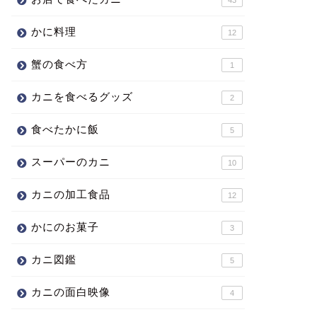
かに料理
12
蟹の食べ方
1
カニを食べるグッズ
2
食べたかに飯
5
スーパーのカニ
10
カニの加工食品
12
かにのお菓子
3
カニ図鑑
5
カニの面白映像
4