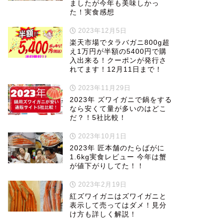
ましたが今年も美味しかっ
た！実食感想
2023年12月5日
楽天市場でタラバガニ800g超
え1万円が半額の5400円で購
入出来る！クーポンが発行さ
れてます！12月11日まで！
2023年11月29日
2023年 ズワイガニで鍋をする
なら安くて量が多いのはどこ
だ？！5社比較！
2023年10月1日
2023年 匠本舗のたらばがに
1.6kg実食レビュー 今年は蟹
が値下がりしてた！！
2023年2月19日
紅ズワイガニはズワイガニと
表示して売ってはダメ！見分
け方も詳しく解説！