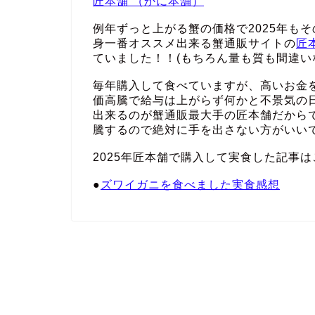
匠本舗 （かに本舗）
例年ずっと上がる蟹の価格で2025年も
身一番オススメ出来る蟹通販サイトの
匠
ていました！！(もちろん量も質も間違い
毎年購入して食べていますが、高いお金
価高騰で給与は上がらず何かと不景気の
出来るのが蟹通販最大手の匠本舗だから
騰するので絶対に手を出さない方がいい
2025年匠本舗で購入して実食した記事は
●
ズワイガニを食べました実食感想