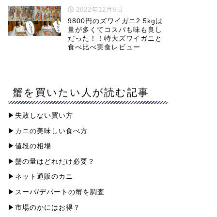
2022年12月5日
9800円のズワイガニ2.5kgは
量が多くてコスパも味も良し
だった！！特大ズワイガニと
食べ比べ実食レビュー
蟹を買いたい人が読む記事
▶︎失敗しない買い方
▶︎カニの美味しい食べ方
▶︎値段の相場
▶︎蟹の量はどれだけ必要？
▶︎ネット通販のカニ
▶︎スーパ/デパートの蟹を調査
▶︎市場のかにはお得？