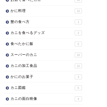
かに料理
12
蟹の食べ方
1
カニを食べるグッズ
2
食べたかに飯
5
スーパーのカニ
10
カニの加工食品
12
かにのお菓子
3
カニ図鑑
5
カニの面白映像
4