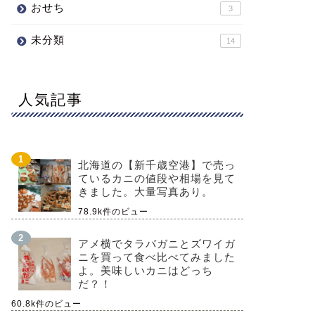
おせち
3
未分類
14
人気記事
北海道の【新千歳空港】で売っ
ているカニの値段や相場を見て
きました。大量写真あり。
78.9k件のビュー
アメ横でタラバガニとズワイガ
ニを買って食べ比べてみました
よ。美味しいカニはどっち
だ？！
60.8k件のビュー