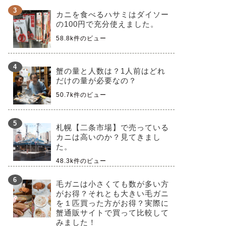
カニを食べるハサミはダイソー
の100円で充分使えました。
58.8k件のビュー
蟹の量と人数は？1人前はどれ
だけの量が必要なの？
50.7k件のビュー
札幌【二条市場】で売っている
カニは高いのか？見てきまし
た。
48.3k件のビュー
毛ガニは小さくても数が多い方
がお得？それとも大きい毛ガニ
を１匹買った方がお得？実際に
蟹通販サイトで買って比較して
みました！