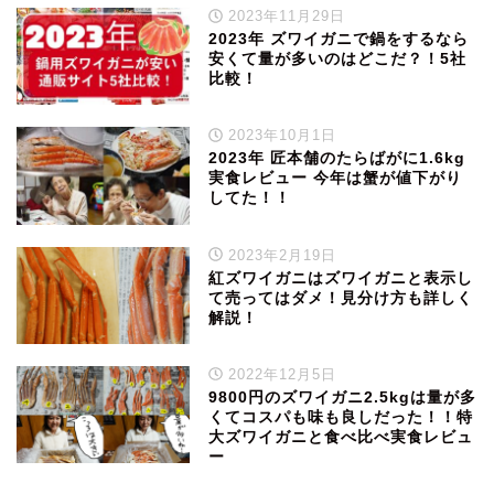
2023年11月29日
2023年 ズワイガニで鍋をするなら
安くて量が多いのはどこだ？！5社
比較！
2023年10月1日
2023年 匠本舗のたらばがに1.6kg
実食レビュー 今年は蟹が値下がり
してた！！
2023年2月19日
紅ズワイガニはズワイガニと表示し
て売ってはダメ！見分け方も詳しく
解説！
2022年12月5日
9800円のズワイガニ2.5kgは量が多
くてコスパも味も良しだった！！特
大ズワイガニと食べ比べ実食レビュ
ー