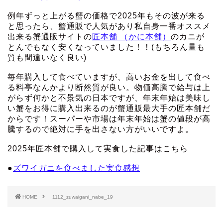
例年ずっと上がる蟹の価格で2025年もその波が来る
と思ったら、蟹通販で人気があり私自身一番オススメ
出来る蟹通販サイトの
匠本舗 （かに本舗）
のカニが
とんでもなく安くなっていました！！(もちろん量も
質も間違いなく良い)
毎年購入して食べていますが、高いお金を出して食べ
る料亭なんかより断然質が良い。物価高騰で給与は上
がらず何かと不景気の日本ですが、年末年始は美味し
い蟹をお得に購入出来るのが蟹通販最大手の匠本舗だ
からです！スーパーや市場は年末年始は蟹の値段が高
騰するので絶対に手を出さない方がいいですよ。
2025年匠本舗で購入して実食した記事はこちら
●
ズワイガニを食べました実食感想
HOME
1112_zuwaigani_nabe_19