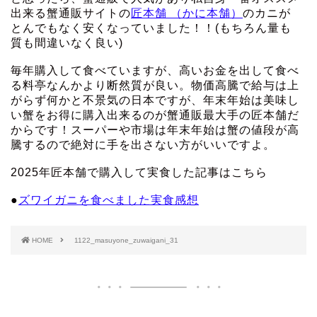
出来る蟹通販サイトの
匠本舗 （かに本舗）
のカニが
とんでもなく安くなっていました！！(もちろん量も
質も間違いなく良い)
毎年購入して食べていますが、高いお金を出して食べ
る料亭なんかより断然質が良い。物価高騰で給与は上
がらず何かと不景気の日本ですが、年末年始は美味し
い蟹をお得に購入出来るのが蟹通販最大手の匠本舗だ
からです！スーパーや市場は年末年始は蟹の値段が高
騰するので絶対に手を出さない方がいいですよ。
2025年匠本舗で購入して実食した記事はこちら
●
ズワイガニを食べました実食感想
HOME
1122_masuyone_zuwaigani_31