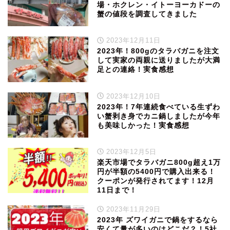
場・ホクレン・イトーヨーカドーの
蟹の値段を調査してきました
2023年12月11日
2023年！800gのタラバガニを注文
して実家の両親に送りましたが大満
足との連絡！実食感想
2023年12月10日
2023年！7年連続食べている生ずわ
い蟹剥き身でカニ鍋しましたが今年
も美味しかった！実食感想
2023年12月5日
楽天市場でタラバガニ800g超え1万
円が半額の5400円で購入出来る！
クーポンが発行されてます！12月
11日まで！
2023年11月29日
2023年 ズワイガニで鍋をするなら
安くて量が多いのはどこだ？！5社