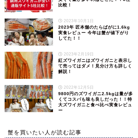
比較！
2023年10月1日
2023年 匠本舗のたらばがに1.6kg
実食レビュー 今年は蟹が値下がり
してた！！
2023年2月19日
紅ズワイガニはズワイガニと表示し
て売ってはダメ！見分け方も詳しく
解説！
2022年12月5日
9800円のズワイガニ2.5kgは量が多
くてコスパも味も良しだった！！特
大ズワイガニと食べ比べ実食レビュ
ー
蟹を買いたい人が読む記事