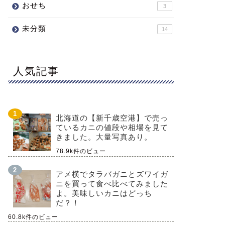
おせち
3
未分類
14
人気記事
北海道の【新千歳空港】で売っ
ているカニの値段や相場を見て
きました。大量写真あり。
78.9k件のビュー
アメ横でタラバガニとズワイガ
ニを買って食べ比べてみました
よ。美味しいカニはどっち
だ？！
60.8k件のビュー