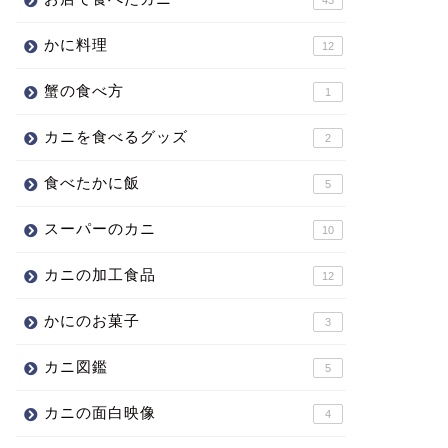
かに料理
12
蟹の食べ方
1
カニを食べるグッズ
2
食べたかに飯
5
スーパーのカニ
10
カニの加工食品
12
かにのお菓子
3
カニ図鑑
5
カニの面白映像
4