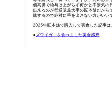
価高騰で給与は上がらず何かと不景気の
出来るのが蟹通販最大手の匠本舗だから
騰するので絶対に手を出さない方がいい
2025年匠本舗で購入して実食した記事は
●
ズワイガニを食べました実食感想