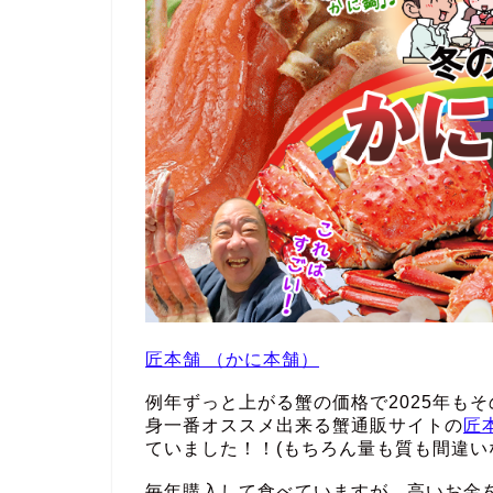
匠本舗 （かに本舗）
例年ずっと上がる蟹の価格で2025年も
身一番オススメ出来る蟹通販サイトの
匠
ていました！！(もちろん量も質も間違い
毎年購入して食べていますが、高いお金