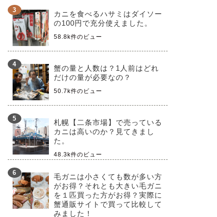
カニを食べるハサミはダイソー
の100円で充分使えました。
58.8k件のビュー
蟹の量と人数は？1人前はどれ
だけの量が必要なの？
50.7k件のビュー
札幌【二条市場】で売っている
カニは高いのか？見てきまし
た。
48.3k件のビュー
毛ガニは小さくても数が多い方
がお得？それとも大きい毛ガニ
を１匹買った方がお得？実際に
蟹通販サイトで買って比較して
みました！