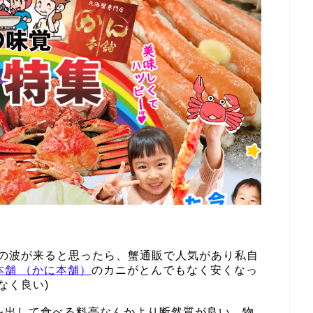
その波が来ると思ったら、蟹通販で人気があり私自
本舗 （かに本舗）
のカニがとんでもなく安くなっ
なく良い)
を出して食べる料亭なんかより断然質が良い。物