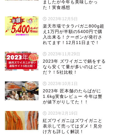
ましたが今年も美味しかっ
た！実食感想
2023年12月5日
楽天市場でタラバガニ800g超
え1万円が半額の5400円で購
入出来る！クーポンが発行さ
れてます！12月11日まで！
2023年11月29日
2023年 ズワイガニで鍋をする
なら安くて量が多いのはどこ
だ？！5社比較！
2023年10月1日
2023年 匠本舗のたらばがに
1.6kg実食レビュー 今年は蟹
が値下がりしてた！！
2023年2月19日
紅ズワイガニはズワイガニと
表示して売ってはダメ！見分
け方も詳しく解説！