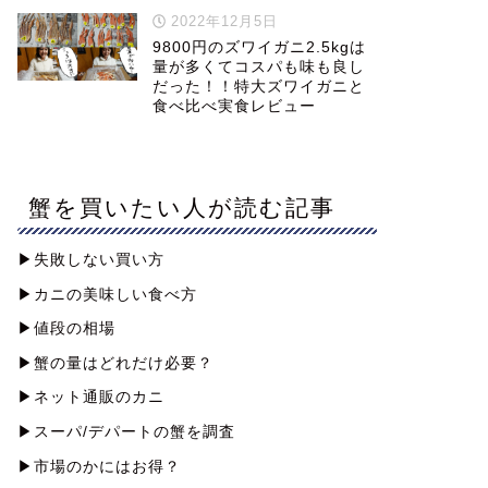
2022年12月5日
9800円のズワイガニ2.5kgは
量が多くてコスパも味も良し
だった！！特大ズワイガニと
食べ比べ実食レビュー
蟹を買いたい人が読む記事
▶︎失敗しない買い方
▶︎カニの美味しい食べ方
▶︎値段の相場
▶︎蟹の量はどれだけ必要？
▶︎ネット通販のカニ
▶︎スーパ/デパートの蟹を調査
▶︎市場のかにはお得？