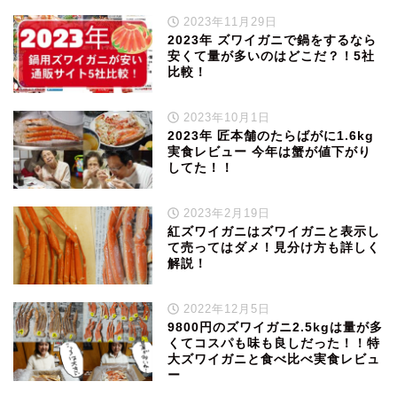
2023年11月29日
2023年 ズワイガニで鍋をするなら
安くて量が多いのはどこだ？！5社
比較！
2023年10月1日
2023年 匠本舗のたらばがに1.6kg
実食レビュー 今年は蟹が値下がり
してた！！
2023年2月19日
紅ズワイガニはズワイガニと表示し
て売ってはダメ！見分け方も詳しく
解説！
2022年12月5日
9800円のズワイガニ2.5kgは量が多
くてコスパも味も良しだった！！特
大ズワイガニと食べ比べ実食レビュ
ー