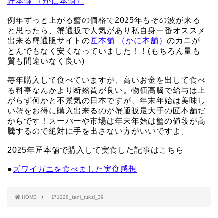
匠本舗 （かに本舗）
例年ずっと上がる蟹の価格で2025年もその波が来る
と思ったら、蟹通販で人気があり私自身一番オススメ
出来る蟹通販サイトの
匠本舗 （かに本舗）
のカニが
とんでもなく安くなっていました！！(もちろん量も
質も間違いなく良い)
毎年購入して食べていますが、高いお金を出して食べ
る料亭なんかより断然質が良い。物価高騰で給与は上
がらず何かと不景気の日本ですが、年末年始は美味し
い蟹をお得に購入出来るのが蟹通販最大手の匠本舗だ
からです！スーパーや市場は年末年始は蟹の値段が高
騰するので絶対に手を出さない方がいいですよ。
2025年匠本舗で購入して実食した記事はこちら
●
ズワイガニを食べました実食感想
HOME
171228_kani_tukizi_39