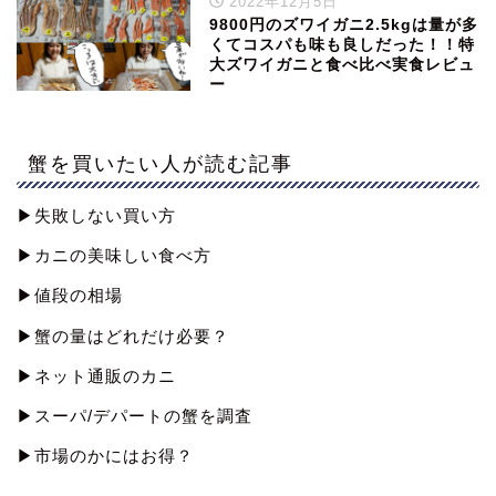
2022年12月5日
9800円のズワイガニ2.5kgは量が多
くてコスパも味も良しだった！！特
大ズワイガニと食べ比べ実食レビュ
ー
蟹を買いたい人が読む記事
▶︎失敗しない買い方
▶︎カニの美味しい食べ方
▶︎値段の相場
▶︎蟹の量はどれだけ必要？
▶︎ネット通販のカニ
▶︎スーパ/デパートの蟹を調査
▶︎市場のかにはお得？