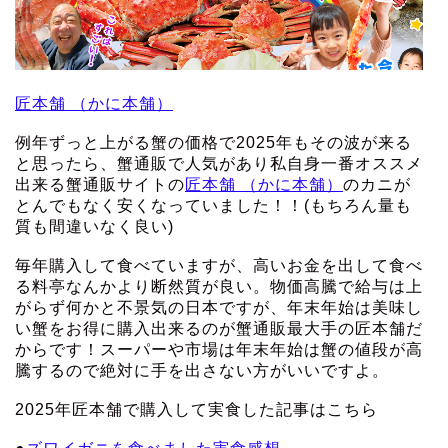
匠本舗 （かに本舗）
例年ずっと上がる蟹の価格で2025年もその波が来る
と思ったら、蟹通販で人気があり私自身一番オススメ
出来る蟹通販サイトの
匠本舗 （かに本舗）
のカニが
とんでもなく安くなっていました！！(もちろん量も
質も間違いなく良い)
毎年購入して食べていますが、高いお金を出して食べ
る料亭なんかより断然質が良い。物価高騰で給与は上
がらず何かと不景気の日本ですが、年末年始は美味し
い蟹をお得に購入出来るのが蟹通販最大手の匠本舗だ
からです！スーパーや市場は年末年始は蟹の値段が高
騰するので絶対に手を出さない方がいいですよ。
2025年匠本舗で購入して実食した記事はこちら